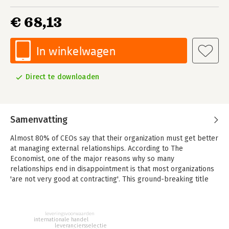
€ 68,13
In winkelwagen
Direct te downloaden
Samenvatting
Almost 80% of CEOs say that their organization must get better
at managing external relationships. According to The
Economist, one of the major reasons why so many
relationships end in disappointment is that most organizations
'are not very good at contracting'. This ground-breaking title
from leading authority IACCM (International Association for
Contract and Commercial Management) represents the
collective wisdom and experience of Contract, Legal and
leveringsvoorwaarden
Commercial experts from some of the world's leading
internationale handel
leveranciersselectie