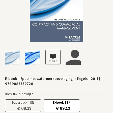
E-book
Epub met watermerkbeveiliging
Engels
2011
9789087539726
Kies uw bindwijze
Paperback | EN
E-book | EN
€ 68,13
€ 68,13