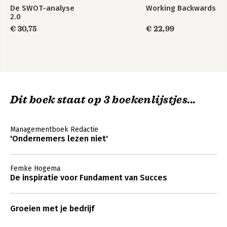
De SWOT-analyse
Working Backwards
Dankwoord 281
2.0
€ 30,75
€ 22,99
Literatuur 283
Dit boek staat op 3 boekenlijstjes...
Managementboek Redactie
'Ondernemers lezen niet'
Femke Hogema
De inspiratie voor Fundament van Succes
Groeien met je bedrijf