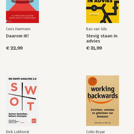
6.2 Sales 174
6.3 Thinking time 189
7 Organisatie: team, systemen en processen 190
7.1 Team 191
Cees Harmsen
Bas van Gils
7.2 Systemen 209
Daarom IK!
Stevig staan in
7.3 Processen 217
advies
7.4 Thinking time 223
€ 22,99
€ 31,99
8 Financiën en juridische zaken 224
8.1 Financiën 226
8.2 Financiering 243
8.3 Juridische zaken 246
8.4 Rechtsvormen – over naar de bv? 255
8.5 Thinking time 262
9 Toekomstbestendig ondernemen 264
9.1 Duurzaam groeien – het bredere kader 266
9.2 Duurzaam groeien in praktische zin 270
9.3 Thinking time 275
10 Wat ga je nu doen? 277
Dick Lokhorst
Colin Bryar