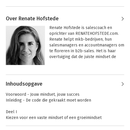
Over Renate Hofstede
Renate Hofstede is salescoach en 
oprichter van RENATEHOFSTEDE.com. 
Renate helpt mkb-bedrijven, hun 
salesmanagers en accountmanagers om 
te floreren in b2b-sales. Het is haar 
overtuiging dat de juiste mindset de 
fundering is van een boost in 
salesresultaten. Haar passie is mensen 
Andere boeken door Renate
laten groeien vanuit persoonlijke 
Hofstede
ontwikkeling in hun salesrol of 
Inhoudsopgave
leiderschap in sales.  
Voorwoord - Jouw mindset, jouw succes
Inleiding - De code die gekraakt moet worden
Deel I
Kiezen voor een vaste mindset of een groeimindset
1. Jouw brein
2. Mindset als fundament