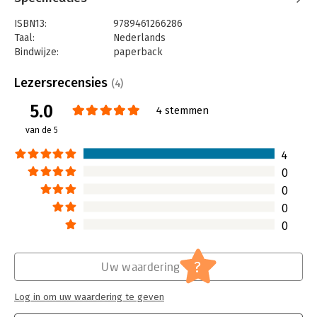
ISBN13:
9789461266286
Taal:
Nederlands
Bindwijze:
paperback
Aantal pagina's:
160
Uitgever:
Uitgeverij Haystack
Lezersrecensies
(4)
Druk:
1
5.0
Verschijningsdatum:
12-9-2024
4 stemmen
van de 5
Hoofdrubriek:
Reclame en verkoop
4
0
0
0
0
?
Uw waardering
Log in om uw waardering te geven