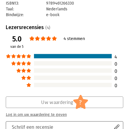
ISBN13:
9789461266330
Taal:
Nederlands
Bindwijze:
e-book
Beveiliging:
watermerk
Bestandsformaat:
epub
Lezersrecensies
(4)
Aantal pagina's:
160
5.0
Uitgever:
Uitgeverij Haystack
4 stemmen
Druk:
1
van de 5
Verschijningsdatum:
12-9-2024
4
Hoofdrubriek:
Reclame en verkoop
0
0
0
0
?
Uw waardering
Log in om uw waardering te geven
Schrijf een recensie