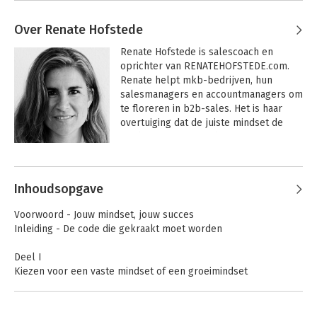
Over Renate Hofstede
Renate Hofstede is salescoach en 
oprichter van RENATEHOFSTEDE.com. 
Renate helpt mkb-bedrijven, hun 
salesmanagers en accountmanagers om 
te floreren in b2b-sales. Het is haar 
overtuiging dat de juiste mindset de 
fundering is van een boost in 
salesresultaten. Haar passie is mensen 
Andere boeken door Renate
laten groeien vanuit persoonlijke 
Hofstede
ontwikkeling in hun salesrol of 
Inhoudsopgave
leiderschap in sales.  
Voorwoord - Jouw mindset, jouw succes
Inleiding - De code die gekraakt moet worden
Deel I
Kiezen voor een vaste mindset of een groeimindset
1. Jouw brein
2. Mindset als fundament
3. De oneindige groeispiraal