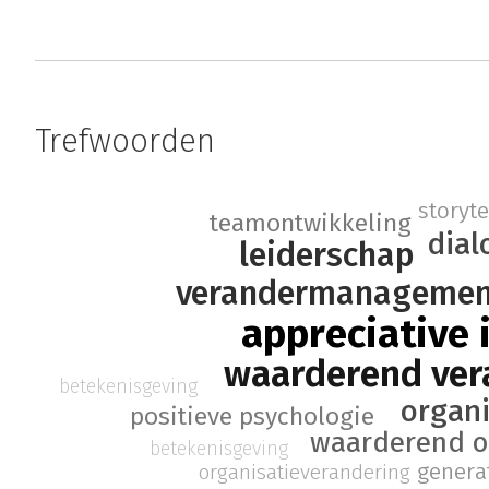
Trefwoorden
storyte
teamontwikkeling
dial
leiderschap
verandermanagemen
appreciative 
waarderend ver
betekenisgeving
organi
positieve psychologie
waarderend o
betekenisgeving
genera
organisatieverandering