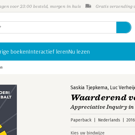
gen voor 23:00 besteld, morgen in huis
Gratis verzending
rige boeken
Interactief leren
Nu lezen
en
Saskia Tjepkema
,
Luc Verhei
Waarderend v
Appreciative Inquiry in
Paperback
Nederlands
201
Kies uw bindwijze