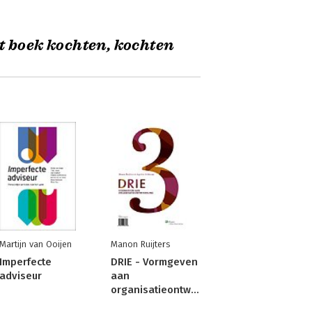
t boek kochten, kochten
Martijn van Ooijen
Manon Ruijters
Imperfecte
DRIE - Vormgeven
adviseur
aan
organisatieontwikkeling