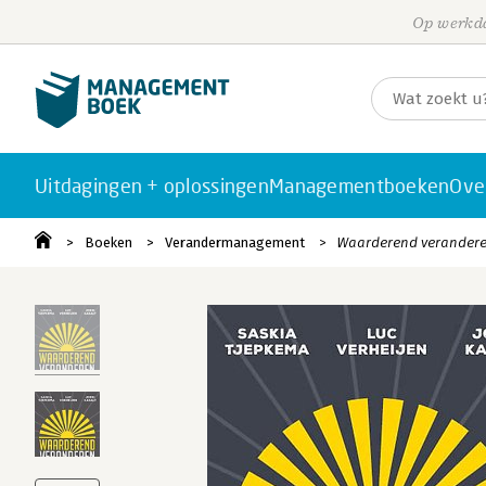
Op werkda
Uitdagingen + oplossingen
Managementboeken
Ove
Boeken
Verandermanagement
Waarderend verander