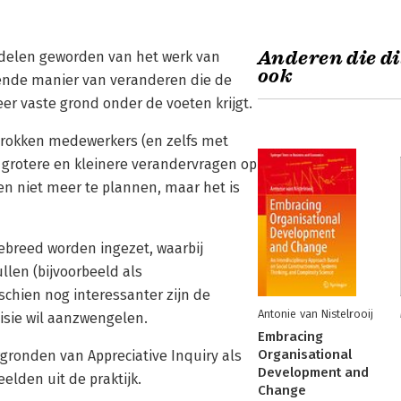
Anderen die di
rdelen geworden van het werk van
ook
kende manier van veranderen die de
er vaste grond onder de voeten krijgt.
etrokken medewerkers (en zelfs met
n grotere en kleinere verandervragen op
ien niet meer te plannen, maar het is
iebreed worden ingezet, waarbij
llen (bijvoorbeeld als
sschien nog interessanter zijn de
Antonie van Nistelrooij
isie wil aanzwengelen.
Embracing
Organisational
rgronden van Appreciative Inquiry als
Development and
elden uit de praktijk.
Change