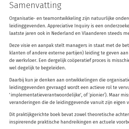
Samenvatting
Organisatie- en teamontwikkeling zijn natuurlijke onde
leidinggevenden. Appreciative Inquiry is een onderzoe
laatste jaren ook in Nederland en Vlaanderen steeds me
Deze visie en aanpak stelt managers in staat met de b
klanten of andere externe partijen) leiding te geven aa
de werkvloer. Een dergelijk coöperatief proces is missch
wel degelijk te begeleiden.
Daarbij kun je denken aan ontwikkelingen die organisat
leidinggevenden gevraagd wordt een actieve rol te vervu
'implementatieverantwoordelijke', of ‘pionier’). Maar mi
veranderingen die de leidinggevende vanuit zijn eigen v
Dit praktijkgerichte boek bevat zowel theoretische achte
inspirerende praktische handreikingen en actuele voorbe