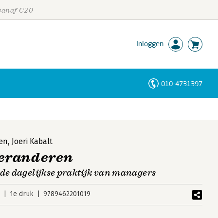
 vanaf €20
Inloggen
010-4731397
Personen
Trefwoorden
jen
,
Joeri Kabalt
eranderen
 de dagelijkse praktijk van managers
6
1e druk
9789462201019