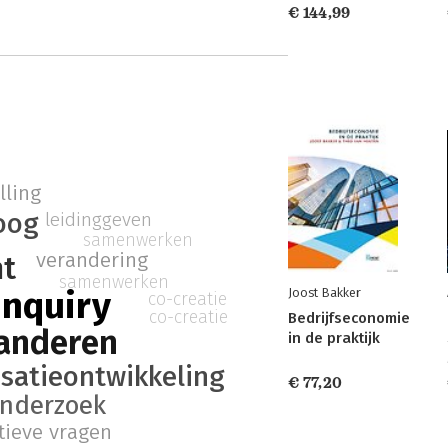
€ 144,99
lling
oog
leidinggeven
samenwerken
verandering
t
samenwerken
inquiry
Joost Bakker
co-creatie
co-creatie
Bedrijfseconomie
anderen
in de praktijk
satieontwikkeling
€ 77,20
nderzoek
tieve vragen