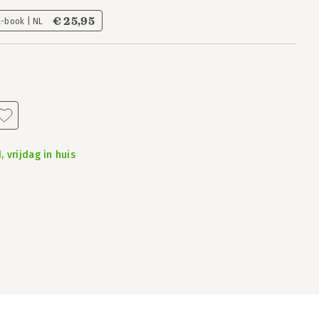
€ 25,95
E-book | NL
 vrijdag in huis