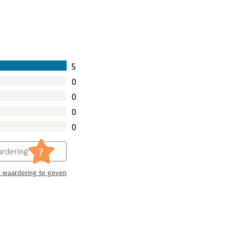
5
0
0
0
0
?
rdering
 waardering te geven