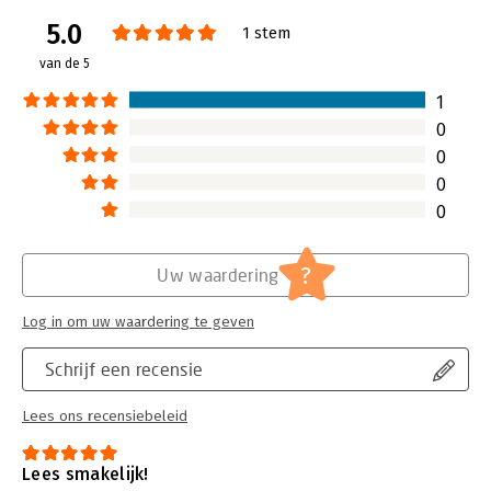
Druk:
1
5.0
Verschijningsdatum:
21-8-2025
1 stem
van de 5
Hoofdrubriek:
Psychologie
1
0
0
0
0
?
Uw waardering
Log in om uw waardering te geven
Schrijf een recensie
Lees ons recensiebeleid
Lees smakelijk!