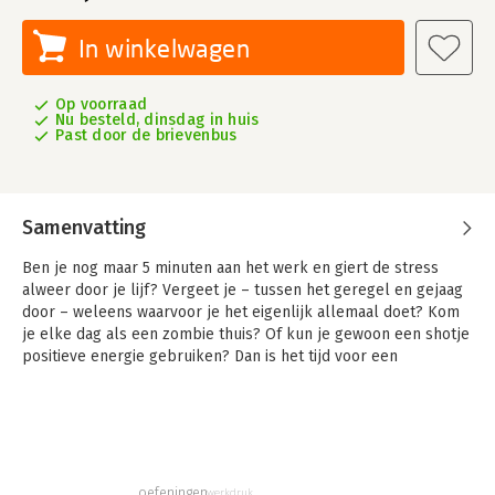
In winkelwagen
Op voorraad
Nu besteld, dinsdag in huis
Past door de brievenbus
Samenvatting
Ben je nog maar 5 minuten aan het werk en giert de stress
alweer door je lijf? Vergeet je – tussen het geregel en gejaag
door – weleens waarvoor je het eigenlijk allemaal doet? Kom
je elke dag als een zombie thuis? Of kun je gewoon een shotje
positieve energie gebruiken? Dan is het tijd voor een
losbreker!
Sla dit boek ergens open, scheur de pagina uit en doe de
opdracht. Tadaaa! Direct een boost voor je vitaliteit. Voel weer
hoe jij het verschil maakt op je werk.
oefeningen
werkdruk