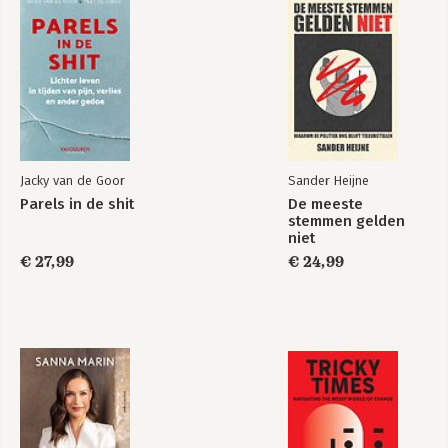
103 Losbrekers
Hartelijk
voor meer plezier
georganiseerd
thuis
Jacky van de Goor
Sander Heijne
Bekijk alle boeken
Parels in de shit
De meeste
stemmen gelden
niet
€ 27,99
€ 24,99