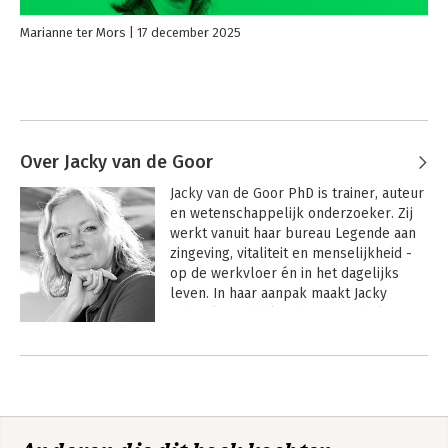
Marianne ter Mors
17 december 2025
Over Jacky van de Goor
Jacky van de Goor
 PhD is trainer, auteur 
en wetenschappelijk onderzoeker. Zij 
werkt vanuit haar bureau Legende aan 
zingeving, vitaliteit en menselijkheid - 
op de werkvloer én in het dagelijks 
leven. In haar aanpak maakt Jacky 
gebruik van de kracht van verhalen en 
inzichten uit de positieve psychologie. 
Andere boeken door Jacky van de
In 2021 promoveerde zij aan het 
Goor
StoryLab van de Universiteit Twente op 
een onderzoek naar zingeving. Zij is 
auteur van diverse boeken op het 
gebied van zingeving, bezieling en 