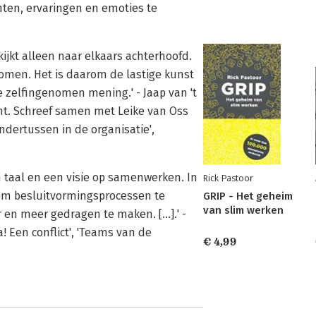
nten, ervaringen en emoties te
 kijkt alleen naar elkaars achterhoofd.
omen. Het is daarom de lastige kunst
e zelfingenomen mening.' - Jaap van 't
nt. Schreef samen met Leike van Oss
dertussen in de organisatie',
 taal en een visie op samenwerken. In
Rick Pastoor
om besluitvormingsprocessen te
GRIP - Het geheim
van slim werken
en meer gedragen te maken. [...].' -
! Een conflict', 'Teams van de
€ 4,99