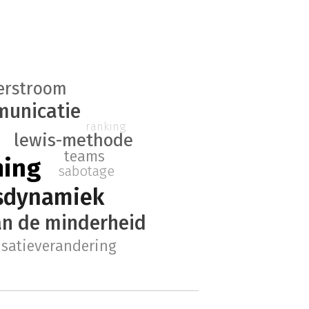
erstroom
unicatie
ranking
lewis-methode
teams
ming
sabotage
sdynamiek
an de minderheid
isatieverandering