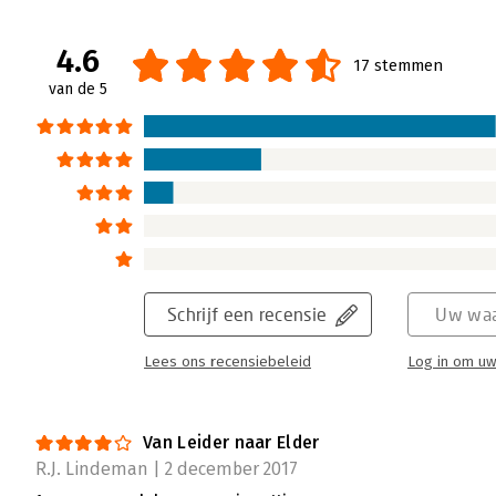
beetje. Bij deep democracy gaan teams sa
besluiten te nemen. Dit niet door een soort 
4.6
17 stemmen
staan bij de minderheidsmening.
van de 5
Lees verder
Schrijf een recensie
Uw waa
Lees ons recensiebeleid
Log in om uw
Van Leider naar Elder
R.J. Lindeman | 2 december 2017