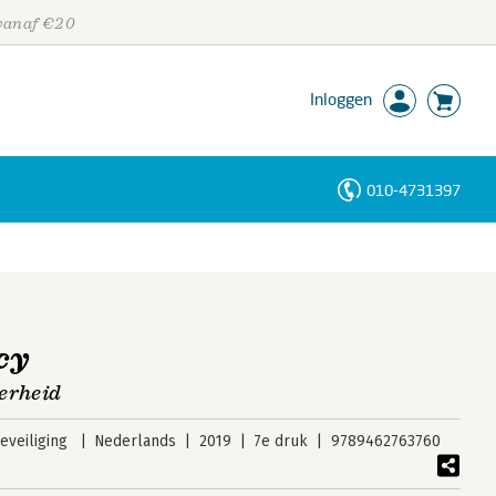
 vanaf €20
Inloggen
010-4731397
Personen
Trefwoorden
cy
erheid
veiliging
Nederlands
2019
7e druk
9789462763760