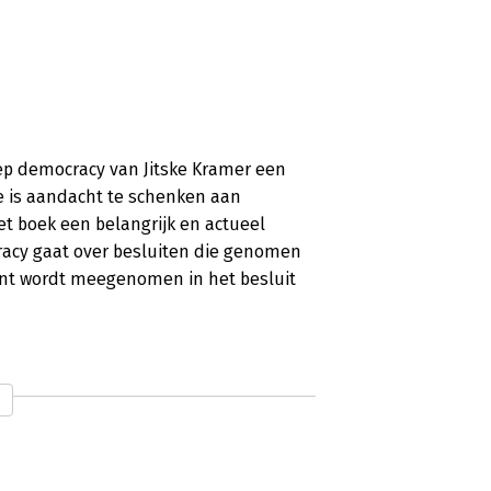
p democracy van Jitske Kramer een
e is aandacht te schenken aan
 boek een belangrijk en actueel
racy gaat over besluiten die genomen
nt wordt meegenomen in het besluit
democratie, en zo is het ook wel een