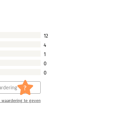
men aan de slag om breed gedragen
koehandel, maar door uitgebreid stil te
12
4
1
0
0
?
rdering
 waardering te geven