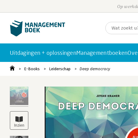
Op werkda
Uitdagingen + oplossingen
Managementboeken
Ove
E-Books
Leiderschap
Deep democracy