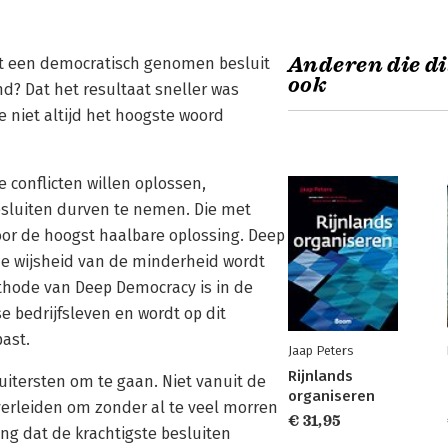
Anderen die di
Dat een democratisch genomen besluit
ook
nd? Dat het resultaat sneller was
e niet altijd het hoogste woord
e conflicten willen oplossen,
esluiten durven te nemen. Die met
oor de hoogst haalbare oplossing. Deep
e wijsheid van de minderheid wordt
hode van Deep Democracy is in de
e bedrijfsleven en wordt op dit
ast.
Jaap Peters
Rijnlands
itersten om te gaan. Niet vanuit de
organiseren
erleiden om zonder al te veel morren
€ 31,95
ng dat de krachtigste besluiten