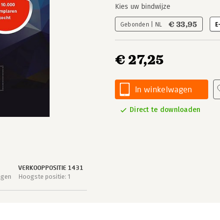
Kies uw bindwijze
€ 33,95
Gebonden | NL
E
€ 27,25
In winkelwagen
Direct te downloaden
VERKOOPPOSITIE 1431
agen
Hoogste positie: 1