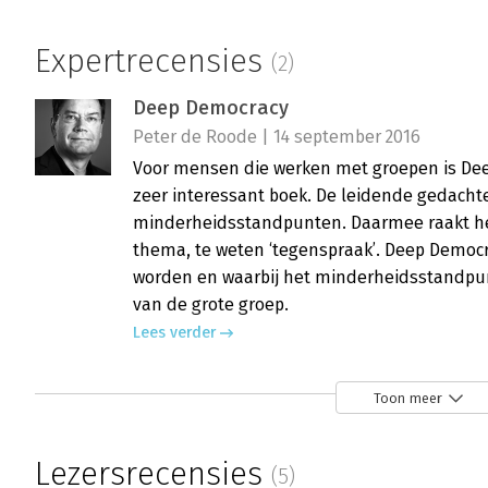
Expertrecensies
(2)
Deep Democracy
Peter de Roode | 14 september 2016
Voor mensen die werken met groepen is Dee
zeer interessant boek. De leidende gedacht
minderheidsstandpunten. Daarmee raakt het
thema, te weten ‘tegenspraak’. Deep Democ
worden en waarbij het minderheidsstandpu
van de grote groep.
Lees verder
Toon meer
Deep democracy
Anouk Folstar | 23 juni 2016
Lezersrecensies
(5)
Deep democracy, dat klinkt als een ultieme 