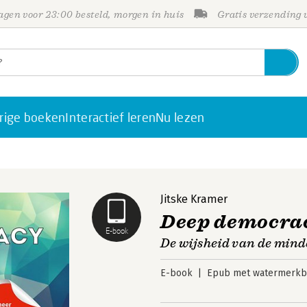
gen voor 23:00 besteld, morgen in huis
Gratis verzending
rige boeken
Interactief leren
Nu lezen
Jitske Kramer
Deep democra
E-book
De wijsheid van de mind
E-book
Epub met watermerkbe