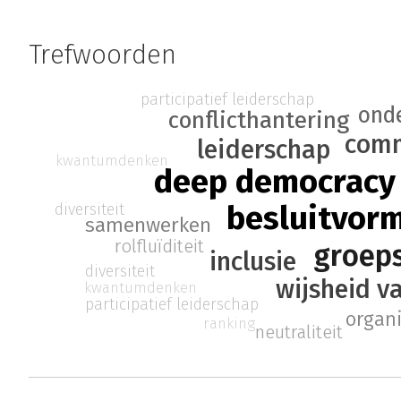
Trefwoorden
participatief leiderschap
ond
conflicthantering
comm
leiderschap
kwantumdenken
deep democracy
besluitvor
diversiteit
samenwerken
rolfluïditeit
groep
inclusie
diversiteit
wijsheid v
kwantumdenken
participatief leiderschap
organ
ranking
neutraliteit