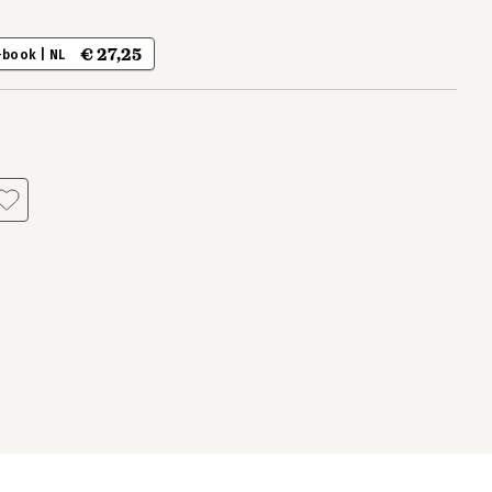
€ 27,25
-book | NL