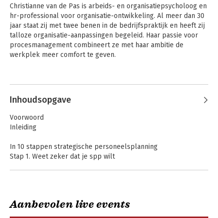
RECENSIE
Christianne van de Pas is arbeids- en organisatiepsycholoog en 
hr-professional voor organisatie-ontwikkeling. Al meer dan 30 
'Een praktisch en lekker leesbaar boek om de 'reis' van
jaar staat zij met twee benen in de bedrijfspraktijk en heeft zij 
strategische personeelsplanning te ondernemen en op koers
talloze organisatie-aanpassingen begeleid. Haar passie voor 
te blijven. Een aanrader voor iedereen die werkzaam en/of
procesmanagement combineert ze met haar ambitie de 
geïnteresseerd is in de daadwerkelijke praktijk van
werkplek meer comfort te geven.
personeelsmanagement.' - Ellen Spijkerman – Directie en
managementfuncties in de Zorgsector
Inhoudsopgave
Voorwoord
Inleiding
In 10 stappen strategische personeelsplanning
Stap 1. Weet zeker dat je spp wilt
Stap 2. Begin met je voorbereidingen en verzamel wat je nodig
hebt
Stap 3. Plan je spp-bijeenkomsten
Stap 4. Bekijk je huidige personeelsbestand
Aanbevolen live events
Stap 5. Zet alle turbulentie op de kaart
Stap 6. Inventariseer de opties