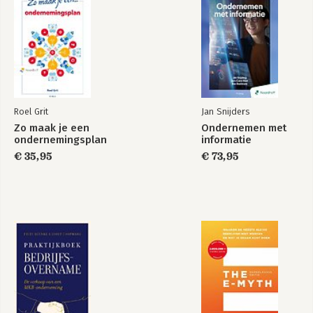
11 Het totale plaatje: abc Consulting 93
12 Liever klein beginnen? Business Board Light 96
DEEL III WE GAAN BUSINESS BOARDEN!
13 In vijf stappen naar je eigen Business Board 100
14 Je plannen uitvoeren (en valkuilen omzeilen) 118
Samenvatting 130
Roel Grit
Jan Snijders
Tot slot 132
Zo maak je een
Ondernemen met
ondernemingsplan
informatie
BIJLAGEN
€ 35,95
€ 73,95
Bijlage A: Het businessritme 136
Bijlage B: Voorbeelden van prestatie-indicatoren 137
Aanbevolen boeken en artikelen 140
Dankwoord 142
Over de auteur 143