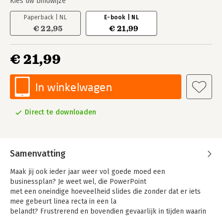
Kies uw bindwijze
Paperback | NL
E-book | NL
€ 22,95
€ 21,99
€ 21,99
In winkelwagen
Direct te downloaden
Samenvatting
Maak jij ook ieder jaar weer vol goede moed een
businessplan? Je weet wel, die PowerPoint
met een oneindige hoeveelheid slides die zonder dat er iets
mee gebeurt linea recta in een la
belandt? Frustrerend en bovendien gevaarlijk in tijden waarin
vooroplopen de norm is, goed