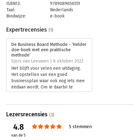
ISBN13:
9789089656551
Taal:
Nederlands
Bindwijze:
e-book
Beveiliging:
watermerk
Bestandsformaat:
epub
Expertrecensies
(1)
Aantal pagina's:
144
Uitgever:
Van Duuren Management
De Business Board Methode - ‘Helder
Druk:
1
doe-boek met een praktische
Verschijningsdatum:
30-11-2022
methode’
Sjors van Leeuwen | 6 oktober 2022
Hoofdrubriek:
Ondernemen
,
Strategisch management
Het blijft voor velen een uitdaging.
Het opstellen van een goed
businessplan waar ook nog iets mee
gedaan wordt. Om je daarbij te
helpen is er nu het boek ‘De
Business Board Methode’. Deze
methode vergroot de kans dat jouw
businessplan niet in een la verdwijnt,
Lezersrecensies
(3)
maar wél wordt uitgevoerd.
Lees verder
4.8
5 stemmen
van de 5