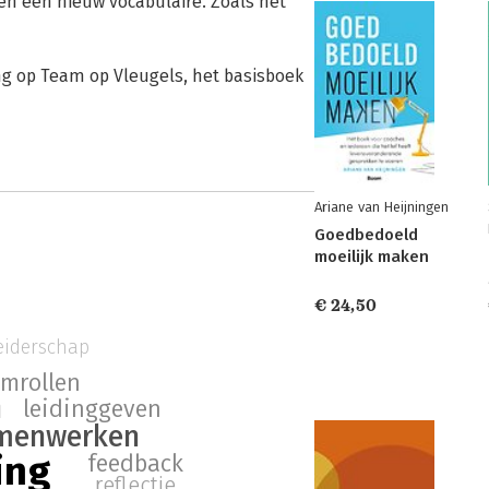
 en een nieuw vocabulaire. Zoals het
g op Team op Vleugels, het basisboek
Ariane van Heijningen
Goedbedoeld
moeilijk maken
€ 24,50
eiderschap
amrollen
m
leidinggeven
menwerken
ing
feedback
reflectie