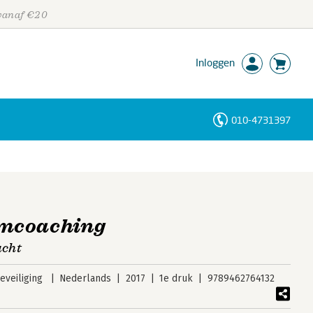
 vanaf €20
Inloggen
010-4731397
Personen
Trefwoorden
mcoaching
ucht
veiliging
Nederlands
2017
1e druk
9789462764132