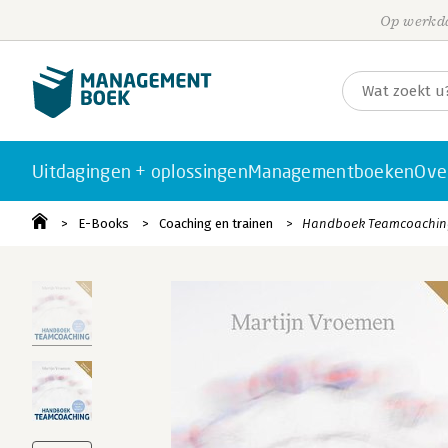
Op werkda
Uitdagingen + oplossingen
Managementboeken
Ove
E-Books
Coaching en trainen
Handboek Teamcoachin