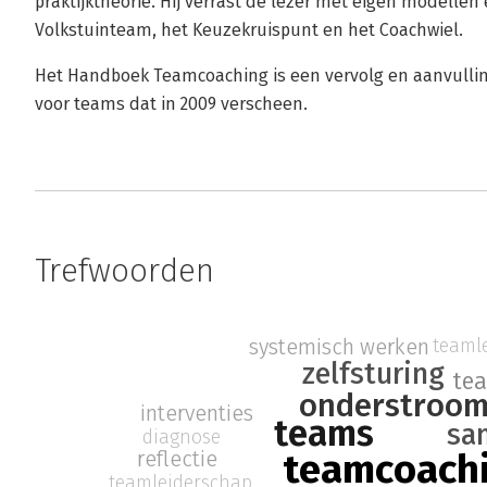
praktijktheorie. Hij verrast de lezer met eigen modellen
Volkstuinteam, het Keuzekruispunt en het Coachwiel.
Het Handboek Teamcoaching is een vervolg en aanvullin
voor teams dat in 2009 verscheen.
Trefwoorden
teaml
systemisch werken
zelfsturing
te
onderstroo
interventies
teams
sa
diagnose
reflectie
teamcoach
teamleiderschap