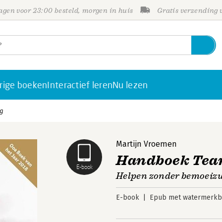
gen voor 23:00 besteld, morgen in huis
Gratis verzending
rige boeken
Interactief leren
Nu lezen
g
Martijn Vroemen
Handboek Tea
E-book
Helpen zonder bemoeiz
E-book
Epub met watermerkbe