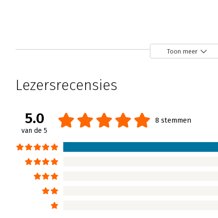
Handboek Teamcoaching - 'Een comple
Annett Keizer | 18 april 2018
Toon meer
Dat het coachen van teams iets heel anders 
beetje de rode draad in dit handboek van Vro
Lezersrecensies
subtitel ‘helpen zonder bemoeizucht’.
Lees verder
5.0
8 stemmen
van de 5
Handboek Teamcoaching
Wiemer Renkema | 18 april 2018
Lees verder