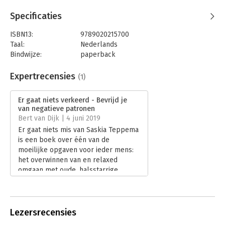
Specificaties
ISBN13:
9789020215700
Taal:
Nederlands
Bindwijze:
paperback
Aantal pagina's:
124
Uitgever:
VBK Media
Expertrecensies
(1)
Druk:
1
Verschijningsdatum:
12-3-2019
Er gaat niets verkeerd - Bevrijd je
van negatieve patronen
Hoofdrubriek:
Persoonlijke effectiviteit
Bert van Dijk | 4 juni 2019
Er gaat niets mis van Saskia Teppema
is een boek over één van de
moeilijke opgaven voor ieder mens:
het overwinnen van en relaxed
omgaan met oude, halsstarrige
overtuigingen uit het verleden die
gevoelens oproepen in het hier en
nu.
Lees verder
Lezersrecensies