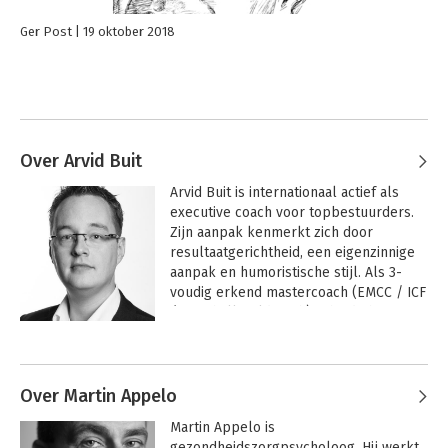
Ger Post
19 oktober 2018
Over Arvid Buit
Arvid Buit is internationaal actief als 
executive coach voor topbestuurders. 
Zijn aanpak kenmerkt zich door 
resultaatgerichtheid, een eigenzinnige 
aanpak en humoristische stijl. Als 3-
voudig erkend mastercoach (EMCC / ICF 
/ Marshall Goldsmith) is hij de hoogst 
gekwalificeerde leiderschapscoach van 
Andere boeken door Arvid Buit
Nederland. In executive communities is 
hij tevens actief als keynote speaker en 
moderator van inhoudelijke 
Over Martin Appelo
roundtables. Zijn passie voor 
Martin Appelo is 
leiderschapspersoonlijkheden maakt 
gezondheidszorgpsycholoog. Hij werkt 