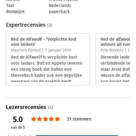
toepasbaar.'- David van Mechelen | Group Controller KLM |
Taal:
Nederlands
Winnaar Leadership in Finance Award 2018
Bindwijze:
paperback
Aantal pagina's:
176
Uitgever:
Boom
Expertrecensies
(3)
Druk:
1
Verschijningsdatum:
20-9-2018
Red de Alfawolf - 'Verplichte kost
Red de alfawolf - 
voor leiders'
auteurs uit ruime 
Hoofdrubriek:
Leiderschap
Maarten Fijnaut | 7 januari 2019
Arie Buvens | 16
Red de Alfawolf is verplichte kost
Dienende leiders,
voor leiders. Buit en Appelo leveren
verbindende leide
een stevig boek dat buiten een
maar Arvid Buit e
theoretisch kader ook een degelijke
missen de alfawolf
weergave van de praktijk biedt.
kop boven het maa
Lees verder
het initiatief neem
voorop gaat in de s
Lees verder
Lezersrecensies
(4)
5.0
21 stemmen
van de 5