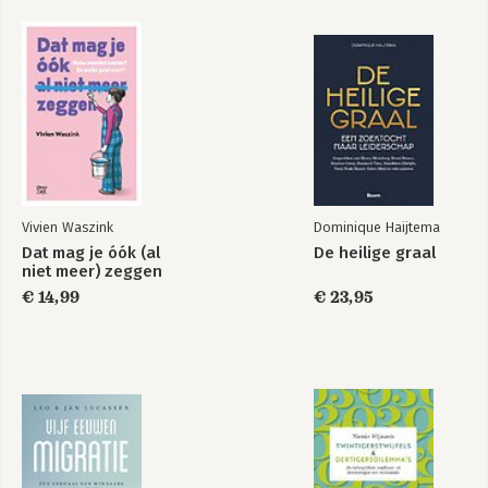
12. De ideale organisatie 175
13. Evaluatie 185
Over de auteurs 191
Vivien Waszink
Dominique Haijtema
Dat mag je óók (al
De heilige graal
niet meer) zeggen
Red de alfawolf -
Socratisch
€ 14,99
€ 23,95
Zachte leiders
motiveren
maken stinkende
wonden
Bekijk alle boeken