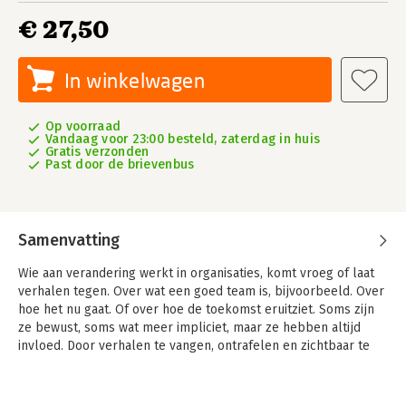
€ 27,50
In winkelwagen
Op voorraad
Vandaag voor 23:00 besteld, zaterdag in huis
Gratis verzonden
Past door de brievenbus
Samenvatting
Wie aan verandering werkt in organisaties, komt vroeg of laat
verhalen tegen. Over wat een goed team is, bijvoorbeeld. Over
hoe het nu gaat. Of over hoe de toekomst eruitziet. Soms zijn
ze bewust, soms wat meer impliciet, maar ze hebben altijd
invloed. Door verhalen te vangen, ontrafelen en zichtbaar te
maken, kun je je er samen toe verhouden en ervoor kiezen om
nieuwe plotlijnen te ontwikkelen. Om zo beweging mogelijk te
maken.