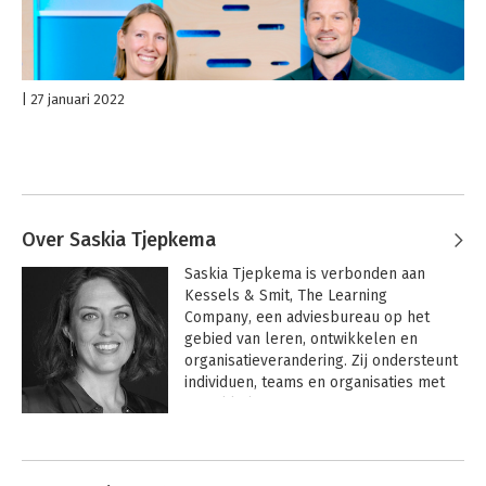
27 januari 2022
Over Saskia Tjepkema
Saskia Tjepkema is verbonden aan 
Kessels & Smit, The Learning 
Company, een adviesbureau op het 
gebied van leren, ontwikkelen en 
organisatieverandering. Zij ondersteunt 
individuen, teams en organisaties met 
ontwikkelvragen. 

Andere boeken door Saskia
Ze werkt graag met leidinggevenden en 
Tjepkema
professionals die in hun organisatie en 