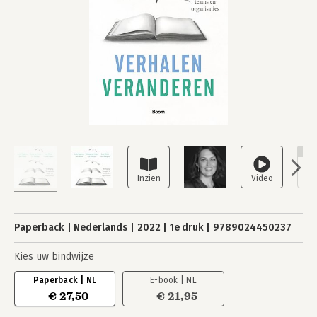
NI
Paperback
Nederlands
2022
1e druk
9789024450237
Kies uw bindwijze
Paperback | NL
E-book | NL
€ 27,50
€ 21,95