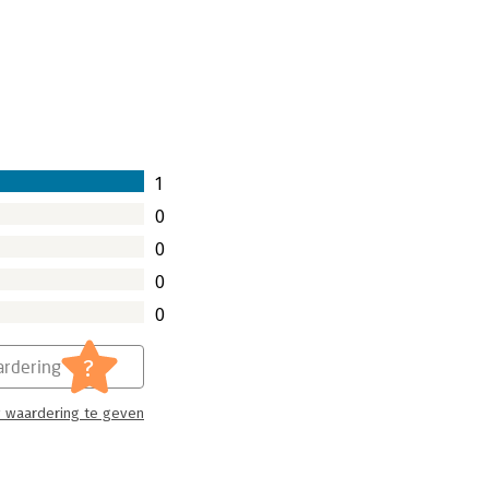
1
0
0
0
0
?
rdering
 waardering te geven