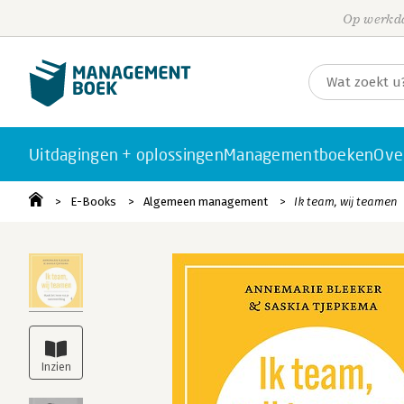
Op werkda
Uitdagingen + oplossingen
Managementboeken
Ove
E-Books
Algemeen management
Ik team, wij teamen