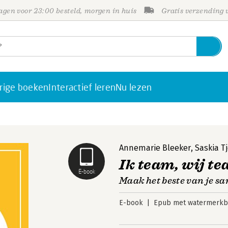
gen voor 23:00 besteld, morgen in huis
Gratis verzending
rige boeken
Interactief leren
Nu lezen
Annemarie Bleeker
,
Saskia 
Ik team, wij t
E-book
Maak het beste van je 
E-book
Epub met watermerkbe