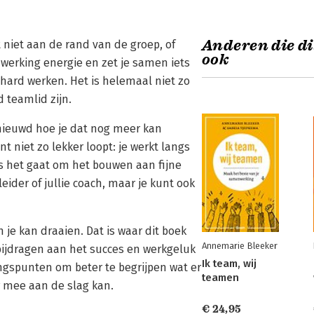
Anderen die di
t niet aan de rand van de groep, of
ook
werking energie en zet je samen iets
hard werken. Het is helemaal niet zo
 teamlid zijn.
enieuwd hoe je dat nog meer kan
t niet zo lekker loopt: je werkt langs
ls het gaat om het bouwen aan fijne
ider of jullie coach, maar je kunt ook
 je kan draaien. Dat is waar dit boek
Annemarie Bleeker
bijdragen aan het succes en werkgeluk
Ik team, wij
ngspunten om beter te begrijpen wat er
teamen
r mee aan de slag kan.
€ 24,95