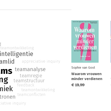
d
teamontwikkeling
ntelligentie
amlid
appreciative inquiry
ams
Sophie van Gool
teamanalyse
Waarom vrouwen
teamregie
ng
minder verdienen
teamstructuur
feedback
€ 19,99
miek
teamontwikkeling
teamconflicten
atronen
iative inquiry