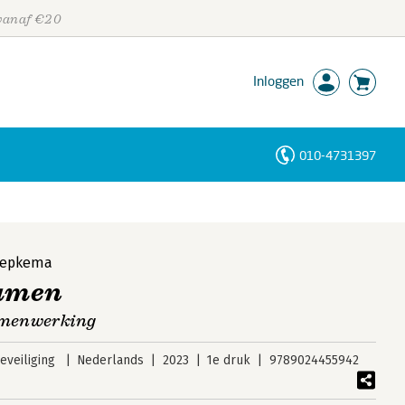
 vanaf €20
Inloggen
010-4731397
Personen
Trefwoorden
Tjepkema
eamen
samenwerking
veiliging
Nederlands
2023
1e druk
9789024455942