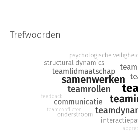
Trefwoorden
psychologische veilighei
structural dynamics
teami
teamlidmaatschap
te
samenwerken
te
teamrollen
teami
feedback
communicatie
teamdyna
teamconflicten
onderstroom
interactiep
apprec