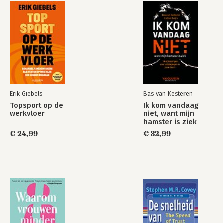
Bekijk alle boeken
DEEL III VERSNEL 115
7 MAAND 3: DE JUISTE BOUWSTENEN SELECTEREN 119
8 MAAND 4: KEUZES MAKEN 133
9 MAAND 5: PERFECTIONEREN: JE ZET DE PUNTJES OP DE I 145
INTERVIEW ERIK VAN ENGELEN 153
DEEL IV VERGROOT 157
10 MAAND 6: HET DRAAIT OM ZICHTBAARHEID 161
Erik Giebels
Bas van Kesteren
INTERVIEW MARQUELLA HOOGERVORST 173
Topsport op de
Ik kom vandaag
DEEL V VOORUIT 177
werkvloer
niet, want mijn
11 JE PLAN IN BEWEGING ZETTEN 181
hamster is ziek
12 JE TEAM IN BEWEGING HOUDEN 189
€ 24,99
€ 32,99
INTERVIEW SYTA DE BOER 201
Toegift Pleidooi voor meer vrouwelijke teammanagers 205
Bibliografie 217
Dankwoord 219
Over de auteur 221