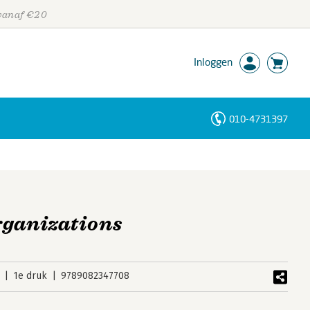
 vanaf €20
Inloggen
010-4731397
Personen
Trefwoorden
rganizations
1e druk
9789082347708