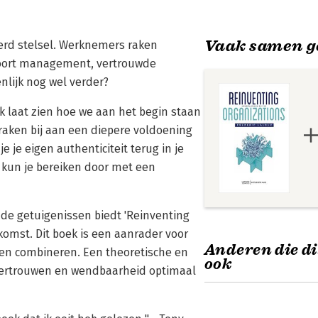
Vaak samen g
derd stelsel. Werknemers raken
oort management, vertrouwde
nlijk nog wel verder?
k laat zien hoe we aan het begin staan
raken bij aan een diepere voldoening
je eigen authenticiteit terug in je
 kun je bereiken door met een
de getuigenissen biedt 'Reinventing
komst. Dit boek is een aanrader voor
Anderen die di
 en combineren. Een theoretische en
ook
, vertrouwen en wendbaarheid optimaal