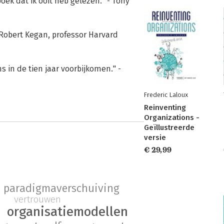
k dat ik ooit heb gelezen." - Tony
 Robert Kegan, professor Harvard
s in de tien jaar voorbijkomen." -
Frederic Laloux
Reinventing
Organizations -
Geïllustreerde
versie
€ 29,99
paradigmaverschuiving
vertrouwen
organisatiemodellen