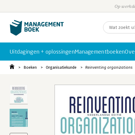
Op werkda
Uitdagingen + oplossingen
Managementboeken
Ove
Boeken
Organisatiekunde
Reinventing organizations