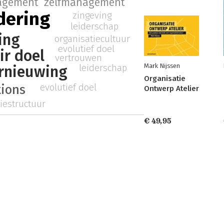
agement
zelfmanagement
dering
zingeving
leiderschap
ing
organisatiecultuur
evolutief doel
ir doel
vertrouwen
leiderschap
Mark Nijssen
ernieuwing
Organisatie
evolutief doel
tions
Ontwerp Atelier
iestructuur
€ 49,95