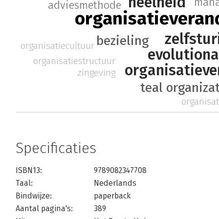
heelheid
man
adviesmethode
organisatieveran
zelfstur
bezieling
organisatiecultuur
evolutiona
organisatiestructuur
organisatiev
zingeving
teal organiza
organisat
Specificaties
ISBN13:
9789082347708
Taal:
Nederlands
Bindwijze:
paperback
Aantal pagina's:
389