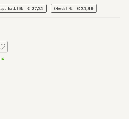
€ 27,21
€ 21,99
Paperback | EN
E-book | NL
is