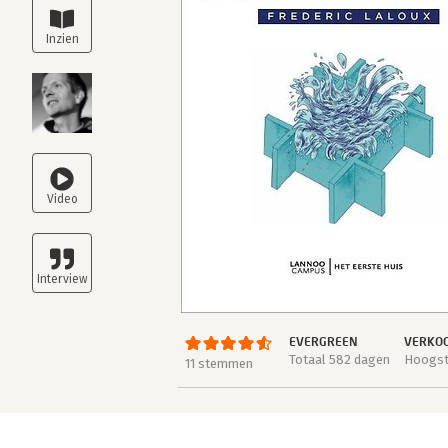
EVERGREEN
VERKOO
Totaal 582 dagen
Hoogste
11 stemmen