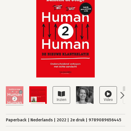
NI
Paperback
Nederlands
2022
2e druk
9789089656445