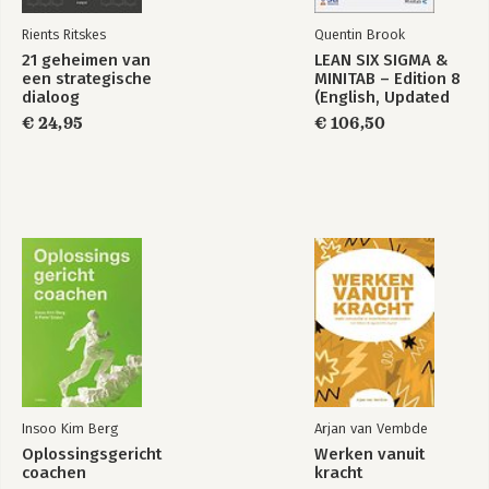
Maak een mening geven aantrekkelijk
18 Relatiegeschenken die indruk maken 115
Rients Ritskes
Quentin Brook
Vergeet het kerstgeschenk, ga voor onderscheidend
21 geheimen van
LEAN SIX SIGMA &
19 Aanbevelingen en referenties 119
een strategische
MINITAB – Edition 8
De meest geloofwaardige reclame komt van klanten
dialoog
(English, Updated
20 Supporters en ambassadeurs 125
to Minitab 22)
€ 24,95
€ 106,50
Koester de parels in je klantenbestand
Epiloog
Aandacht voor jezelf 131
Inspiratiebronnen 137
Daniëlle de Jonge 141
Insoo Kim Berg
Arjan van Vembde
Oplossingsgericht
Werken vanuit
coachen
kracht