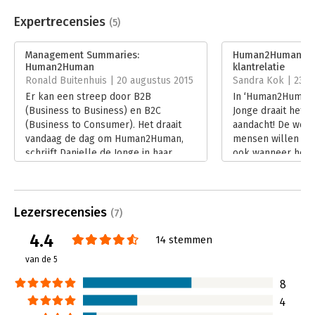
Aantal pagina's:
144
Uitgever:
Van Duuren Management
Expertrecensies
(5)
Druk:
2
Verschijningsdatum:
15-8-2022
Management Summaries:
Human2Human: d
Human2Human
klantrelatie
Hoofdrubriek:
Reclame en verkoop
Ronald Buitenhuis | 20 augustus 2015
Sandra Kok | 23 ju
Er kan een streep door B2B
In ‘Human2Human’ 
(Business to Business) en B2C
Jonge draait het 
(Business to Consumer). Het draait
aandacht! De were
vandaag de dag om Human2Human,
mensen willen ge
schrijft Danielle de Jonge in haar
ook wanneer het 
gelijknamige boek. Om echte
Misschien zelfs wel
aandacht. Het gaat er niet meer om
verkopen. Je zult
wat een bedrijf aanbiedt, het gaat
zowel aspecten di
erom wat de klant vraagt. Van USP
punten van verbete
Lezersrecensies
(7)
(unique selling point) naar UBR
ook gebeuren dat j
4.4
(unique buying reason).
simpel?’, ja dus!
14 stemmen
Lees verder
Lees verder
van de 5
8
4