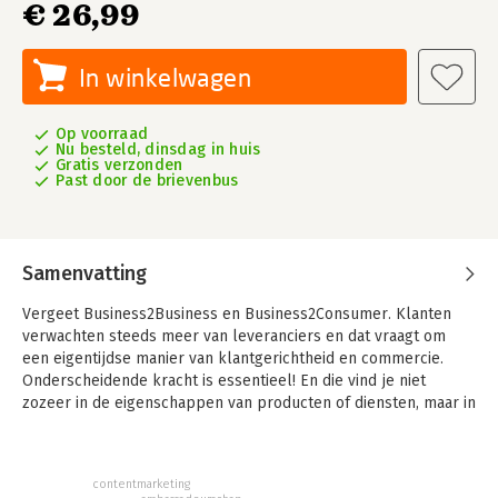
€ 26,99
In winkelwagen
Op voorraad
Nu besteld, dinsdag in huis
Gratis verzonden
Past door de brievenbus
Samenvatting
Vergeet Business2Business en Business2Consumer. Klanten
verwachten steeds meer van leveranciers en dat vraagt om
een eigentijdse manier van klantgerichtheid en commercie.
Onderscheidende kracht is essentieel! En die vind je niet
zozeer in de eigenschappen van producten of diensten, maar in
aandacht. Echte aandacht van mens tot mens. Human2Human is
de oplossing.
In dit prikkelende boek beschrijft Daniëlle de Jonge helder en
contentmarketing