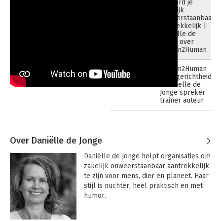
Zo word je
16-12-2022
zakelijk
onweerstaanbaar
aantrekkelijk |
Daniëlle de
Jonge over
Human2Human
Human2Human
09-05-2022
klantgerichtheid
- Danielle de
Jonge spreker
trainer auteur
Over Daniëlle de Jonge
Daniëlle de Jonge helpt organisaties om 
zakelijk onweerstaanbaar aantrekkelijk 
te zijn voor mens, dier en planeet. Haar 
stijl is nuchter, heel praktisch en met 
humor.

Zij is actief als:
