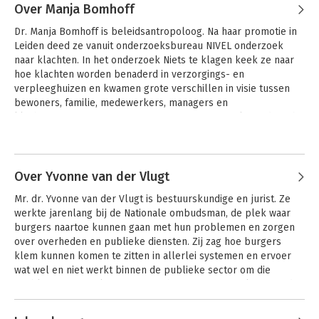
Over Manja Bomhoff
Dr. Manja Bomhoff is beleidsantropoloog. Na haar promotie in 
Leiden deed ze vanuit onderzoeksbureau NIVEL onderzoek 
naar klachten. In het onderzoek Niets te klagen keek ze naar 
hoe klachten worden benaderd in verzorgings- en 
verpleeghuizen en kwamen grote verschillen in visie tussen 
bewoners, familie, medewerkers, managers en 
klachtenfunctionarissen naar voren. Manja specialiseerde zich 
in de gezondheidszorg en in het toezicht; twee sectoren waarin 
Andere boeken door Manja Bomhoff
organisaties het vaak lastig vinden om te leren van klachten.

Manja was als onderzoeker en als commissielid betrokken bij 
Over Yvonne van der Vlugt
wets- en beleidsevaluaties op het gebied van klachten. Vanuit 
Mr. dr. Yvonne van der Vlugt is bestuurskundige en jurist. Ze 
het Inzichtenlab deed ze onderzoek naar klachten en andere 
werkte jarenlang bij de Nationale ombudsman, de plek waar 
vormen van feedback in de rechtspraak, bij defensie en bij 
burgers naartoe kunnen gaan met hun problemen en zorgen 
verschillende rijksinspecties. Ze ontwikkelt graag tools om 
over overheden en publieke diensten. Zij zag hoe burgers 
onderzoekend in gesprek te gaan, te reflecteren op impact en 
klem kunnen komen te zitten in allerlei systemen en ervoer 
te luisteren naar wat er leeft buiten organisaties. Manja houdt 
wat wel en niet werkt binnen de publieke sector om die 
lezingen om professionals en bestuurders in de publieke 
problemen aan te kaarten en verbetering te stimuleren. In de 
sector te stimuleren onderzoekend te leren.
tijd dat Yvonne bij de Nationale ombudsman werkte, ging haar 
Andere boeken door Yvonne van
onderzoek o.a. over politieoptreden, toezicht door inspecties 