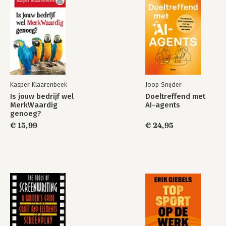
voor/over mannen in deze situatie. Veel 
3. Klaar voor de start... Af!
Bekijk alle boeken
mannen hebben de neiging om uit 
3.1 Een goed begin is het halve werk!
contact te gaan en er zelf wel mee te 
3.2 Leerstijlen en leren samenwerken
‘dealen’, maar dat is natuurlijk zeer 
3.3 Waarde(n)vol samenwerken
onwenselijk!

3.4 Teamdoelen stellen die helpen
3.5 Timemanagement en prioritijd
Daarom schreef hij een nieuw boek; 
‘Echt de Sjaak!’ dat in juni 2023 is 
4. Yes, gedoe in het team!
Kasper Klaarenbeek
Joop Snijder
uitgekomen bij AnderZ uitgevers. 
4.1 Conflicten
Kasper schrijft en spreekt heel open 
Is jouw bedrijf wel
Doeltreffend met
4.2 Conflictaanjagers en conflictremmers
MerkWaardig
AI-agents
over (samen)leven met ongeneeslijk 
genoeg?
ziek-zijn. Hoewel het natuurlijk een 
Epiloog
€ 15,99
€ 24,95
heftig thema is, weet Kasper er met 
Bijlagen
praktische handvatten en een scheutje 
Bijlage 1: SWOT-formulier
humor een positieve draai aan te geven. 
Bijlage 2: Vragenlijst voor het verzamelen van feedback
“Ik leef intenser en geniet meer dan 
Bijlage 3: Plan van aanpak op basis van feedback
ooit” aldus Kasper.
Bijlage 4: Aanvalsplan gewoonte
Bijlage 5: De bollen van Collins
Bijlage 6: Beschrijvingen van de teamrollen van Belbin
Bijlage 7: Basisopstelling team
Bijlage 8: Doelen stellen
Bijlage 9: Timemanagement