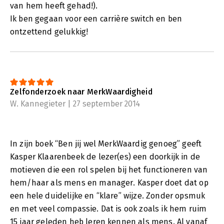
van hem heeft gehad!).
negatieve sentiment. Geloof in kansen en in jezelf. Want
uiteindelijk maak je zelf het verschil!’ - Barry van de Lagemaat,
Ik ben gegaan voor een carrière switch en ben
directievoorzitter bij Rabobank Vallei en Rijn
ontzettend gelukkig!
Zelfonderzoek naar MerkWaardigheid
W. Kannegieter | 27 september 2014
In zijn boek “Ben jij wel MerkWaardig genoeg” geeft
Kasper Klaarenbeek de lezer(es) een doorkijk in de
motieven die een rol spelen bij het functioneren van
hem/haar als mens en manager. Kasper doet dat op
een hele duidelijke en “klare” wijze. Zonder opsmuk
en met veel compassie. Dat is ook zoals ik hem ruim
15 jaar geleden heb leren kennen als mens. Al vanaf