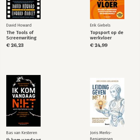
Bijlage 10: Crisis? 96 tips om ‘gewoon’ te gaan!
Bronnen
Over de auteur
David Howard
Erik Giebels
The Tools of
Topsport op de
Screenwriting
werkvloer
€ 26,23
€ 24,99
Bas van Kesteren
Joris Merks-
Benjaminsen