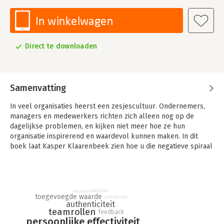
In winkelwagen
Direct te downloaden
Samenvatting
In veel organisaties heerst een zesjescultuur. Ondernemers,
managers en medewerkers richten zich alleen nog op de
dagelijkse problemen, en kijken niet meer hoe ze hun
organisatie inspirerend en waardevol kunnen maken. In dit
boek laat Kasper Klaarenbeek zien hoe u die negatieve spiraal
doorbreekt - door MerkWaardig te zijn.
MerkWaardige mensen kiezen ervoor om onderscheidend en
authentiek te zijn, zich niet 'zomaar' te conformeren aan de
waarden
waarden
gevestigde orde en vooral te doen waar ze echt in geloven. Ze
toegevoegde waarde
zelfreflectie
creëren energie en inspireren hun omgeving om mee te doen.
authenticiteit
teamrollen
feedback
Ze zijn bereid en in staat om hun doelen ook echt te
persoonlijke effectiviteit
realiseren. Niet met macht en kracht, maar door gebruik te