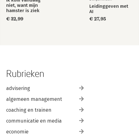
Ik kom vandaag
niet, want mijn
Leidinggeven met
hamster is ziek
AI
€ 32,99
€ 27,95
Rubrieken
advisering
algemeen management
coaching en trainen
communicatie en media
economie