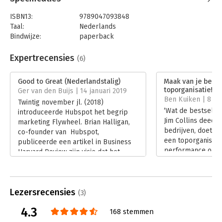
6. Ze hechten groot belang aan technologie, maar zijn daarin
ISBN13:
9789047093848
selectief.
Taal:
Nederlands
7. Ze werken gestaag en volhardend, zonder revolutionaire
Bindwijze:
paperback
doorbraken.
Aantal pagina's:
284
Uitgever:
Business Contact
Expertrecensies
(6)
Druk:
26
Verschijningsdatum:
15-1-2016
Good to Great (Nederlandstalig)
Maak van je bedri
toporganisatie!
Ger van den Buijs | 14 januari 2019
Hoofdrubriek:
Organisatiekunde
Ben Kuiken | 8 jul
Twintig november jl. (2018)
Jongbloed:
Ondernemingsrecht
‘Wat de bestselle
introduceerde Hubspot het begrip
Jim Collins deed 
marketing Flywheel. Brian Halligan,
bedrijven, doet Ma
co-founder van Hubspot,
een toporganisatie
publiceerde een artikel in Business
performance organ
Harvard Review zijn visie dat het
dergelijke claim o
marketing Flywheel de populaire
boek durft te zet
marketing funnel gaat verdringen.
verwachtingen. K
Een goede reden om terug te grijpen
die ook waarmake
Lezersrecensies
op de bron van het begrip Flywheel
(3)
Lees verder
in business management. Jim Collins
4.3
168 stemmen
introduceerde dit begrip al in 2001 in
dit boek Good to Great.