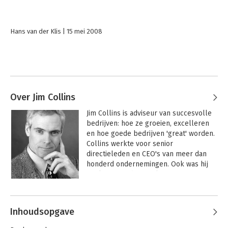
Hans van der Klis
15 mei 2008
Over Jim Collins
Jim Collins is adviseur van succesvolle 
bedrijven: hoe ze groeien, excelleren 
en hoe goede bedrijven 'great' worden. 
Collins werkte voor senior 
directieleden en CEO's van meer dan 
honderd ondernemingen. Ook was hij 
werkzaam in de sociale sector. 

Andere boeken door Jim Collins
Jim Collins is afgestudeerd in business 
administration en wiskunde aan de 
Inhoudsopgave
Stanford University. Bovendien heeft hij 
diploma's gehaald aan de University of 