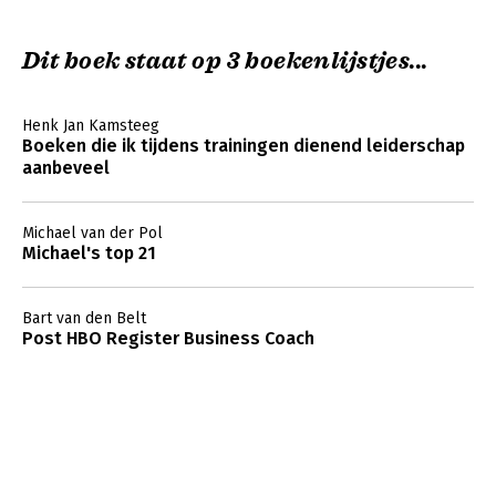
2A. Analyses van interne versus externe ceo's
5A. Bedrijfstakgerichte analyse en rangorde
8A. Valstrikgedrag van de bedrijven uit de controlegroep
Dit boek staat op 3 boekenlijstjes...
8B. Samenvatting analyse verwerven en afstoten van
bedrijfseenheden
Henk Jan Kamsteeg
Noten
Boeken die ik tijdens trainingen dienend leiderschap
Register
aanbeveel
Michael van der Pol
Michael's top 21
Bart van den Belt
Post HBO Register Business Coach