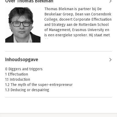
Over Thomas Blekman
Thomas Blekman is partner bij De 
Beukelaar Groep, Dean van Corsendonk 
College, doceert Corporate Effectuation 
and Strategy aan de Rotterdam School 
of Management, Erasmus University en 
is een energieke spreker. Hij staat met 
één been in de dagelijkse praktijk en 
met het andere been in de praktische 
wetenschap. Wetenschappelijke kennis 
heeft in zijn ogen enkel nut wanneer 
Inhoudsopgave
deze in de praktijk tot verbetering van 
impact leidt. Thomas Blekman 
0 Diggers and triggers
inspireert, faciliteert en adviseert mooie 
1 Effectuation
bedrijven bij strategische vernieuwing 
1.1 Introduction
en sprankelend (intern) 
1.2 The myth of the super-entrepreneur
ondernemerschap.
1.3 Deducing or despairing
1.4 Causation versus Effectuation
2 The five principles of Effectuation
2.1 Bird in hand principle
2.2 Affordable loss principle
2.3 Lemonade principle