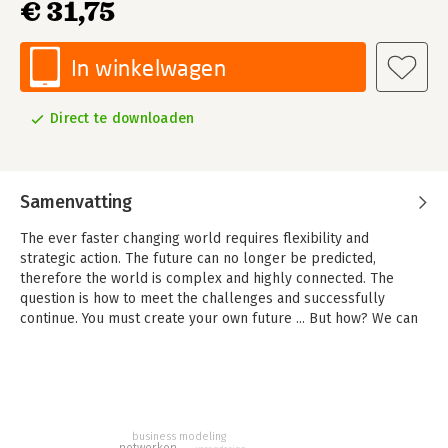
€ 31,75
In winkelwagen
Direct te downloaden
Samenvatting
The ever faster changing world requires flexibility and
strategic action. The future can no longer be predicted,
therefore the world is complex and highly connected. The
question is how to meet the challenges and successfully
continue. You must create your own future ... But how? We can
now learn from experienced entrepreneurs. Saras Sarasvathy
examined, under the watchful eye of the Nobel laureate
Herbert Simon, how businesses operate. They discovered five
success principles that keep coming back to successful
entrepreneurship and conflict with what we've been taught: the
business modeling
principles of Effectuation '.