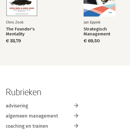
9.5 Pilot in the plane
10 Orchestration of Corporate Effectuation
10.1 Introduction
10.2 A survey of the relevant organizational components
Chris Zook
Jan Eppink
10.3 Corporate Effectuation Business Program
The Founder's
Strategisch
11 The De Beukelaar Groep story
Mentality
Management
Epilogue: After all?
Literature
€ 33,79
€ 69,50
About the authors
Notes
Rubrieken
advisering
algemeen management
coaching en trainen