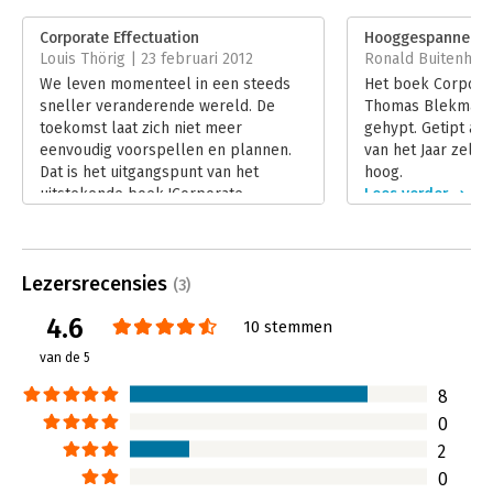
Uitgever:
Boom
Druk:
1
Corporate Effectuation
Hooggespannen v
Verschijningsdatum:
5-9-2011
Louis Thörig | 23 februari 2012
Ronald Buitenhuis 
We leven momenteel in een steeds
Het boek Corporat
Hoofdrubriek:
Strategisch management
sneller veranderende wereld. De
Thomas Blekman w
toekomst laat zich niet meer
gehypt. Getipt a
eenvoudig voorspellen en plannen.
van het Jaar zelfs.
Dat is het uitgangspunt van het
hoog.
uitstekende boek 'Corporate
Lees verder
Effectuation' van Thomas Blekman.
Lees verder
Lezersrecensies
(3)
4.6
10 stemmen
van de 5
8
0
2
0