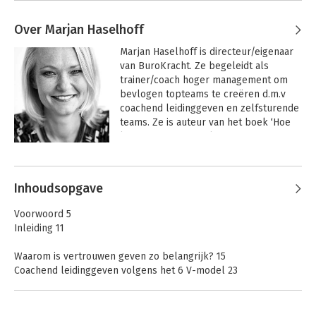
Over Marjan Haselhoff
Marjan Haselhoff is directeur/eigenaar 
van BuroKracht. Ze begeleidt als 
trainer/coach hoger management om 
bevlogen topteams te creëren d.m.v 
coachend leidinggeven en zelfsturende 
teams. Ze is auteur van het boek ‘Hoe 
krijgen ze me ze gek?’ en 
expertblogger op Managementsite.nl 
Andere boeken door Marjan
en andere managementsites.

Haselhoff
Inhoudsopgave
Marjan heeft jarenlange ervaring 
opgedaan in verschillende 
Voorwoord 5
leidinggevende marketingfuncties bij 
Inleiding 11
multinationals. Tijdens het leidinggeven 
kwam ze er achter dat haar wezenlijke 
Waarom is vertrouwen geven zo belangrijk? 15
interesse en passie bij het coachen van 
Coachend leidinggeven volgens het 6 V-model 23
mensen ligt. Ze heeft een soort tweede 
Toelichting: de Haselhoff-methode 42
natuur ontwikkeld om bij mensen het 
potentieel te zien en van daaruit met ze 
Stap 1. Wat is je dilemma? 51