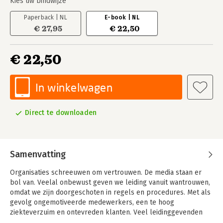
Kies uw bindwijze
Paperback | NL
E-book | NL
€ 27,95
€ 22,50
€ 22,50
In winkelwagen
Direct te downloaden
Samenvatting
Organisaties schreeuwen om vertrouwen. De media staan er
bol van. Veelal onbewust geven we leiding vanuit wantrouwen,
omdat we zijn doorgeschoten in regels en procedures. Met als
gevolg ongemotiveerde medewerkers, een te hoog
ziekteverzuim en ontevreden klanten. Veel leidinggevenden
zitten hierdoor in de vicieuze cirkel van te hard werken, te veel