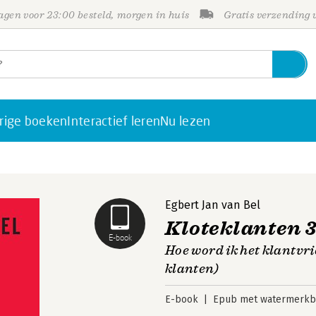
gen voor 23:00 besteld, morgen in huis
Gratis verzending
rige boeken
Interactief leren
Nu lezen
Egbert Jan van Bel
Kloteklanten 3
E-book
Hoe word ik het klantvri
klanten)
E-book
Epub met watermerkbe