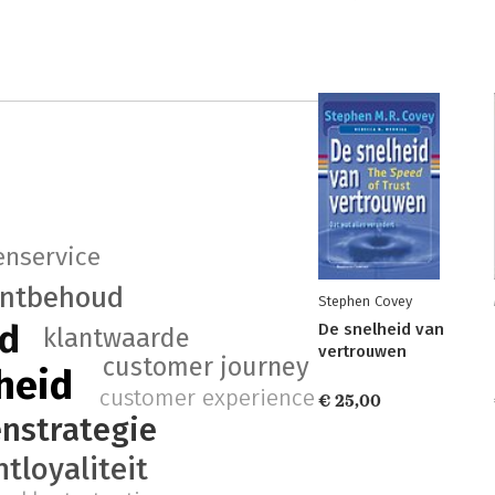
enservice
antbehoud
Stephen Covey
id
De snelheid van
klantwaarde
vertrouwen
customer journey
heid
customer experience
€ 25,00
enstrategie
ntloyaliteit