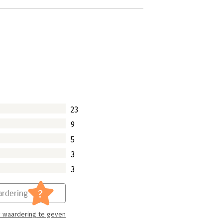
23
9
5
3
3
?
rdering
 waardering te geven