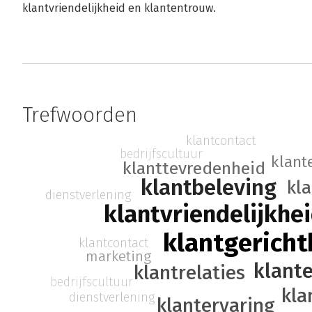
klantvriendelijkheid en klantentrouw.
Trefwoorden
klantcontact
bedrijfscultuur
klant
klanttevredenheid
klantbeleving
kl
dienstverlening
klantvriendelijkhe
klantgericht
klantcontact
marketing
klant
klantrelaties
bedrijfscultuur
kla
dienstverlening
klantervaring