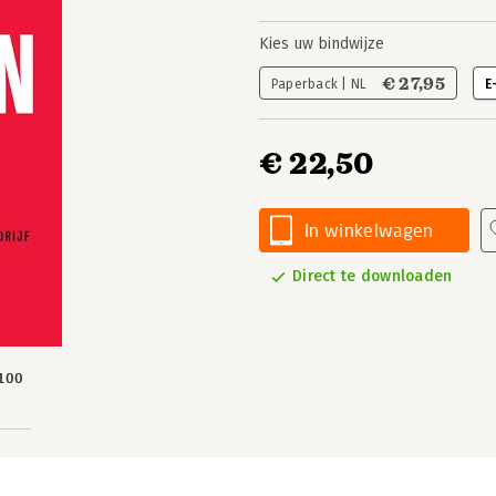
Kies uw bindwijze
€ 27,95
Paperback | NL
E
€ 22,50
In winkelwagen
Direct te downloaden
100