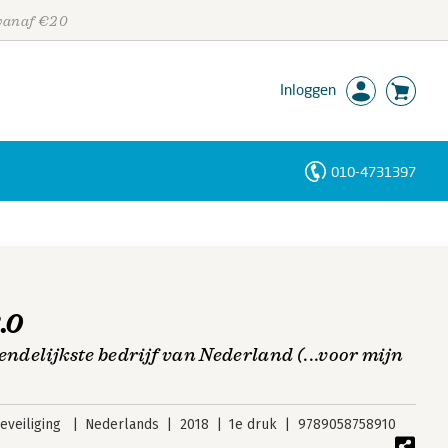
 vanaf €20
Inloggen
010-4731397
Personen
Trefwoorden
.0
endelijkste bedrijf van Nederland (...voor mijn
veiliging
Nederlands
2018
1e druk
9789058758910