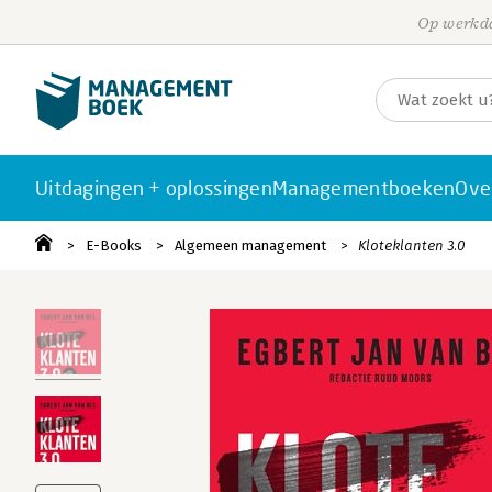
Op werkda
Uitdagingen + oplossingen
Managementboeken
Ove
E-Books
Algemeen management
Kloteklanten 3.0