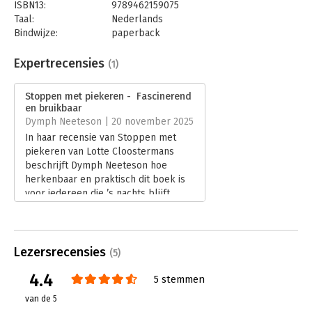
ISBN13:
9789462159075
Taal:
Nederlands
Bindwijze:
paperback
Aantal pagina's:
156
Uitgever:
VMN Media
Expertrecensies
(1)
Druk:
1
Verschijningsdatum:
9-5-2025
Stoppen met piekeren - Fascinerend
en bruikbaar
Hoofdrubriek:
Personeelsmanagement
Dymph Neeteson | 20 november 2025
In haar recensie van Stoppen met
piekeren van Lotte Cloostermans
beschrijft Dymph Neeteson hoe
herkenbaar en praktisch dit boek is
voor iedereen die ’s nachts blijft
malen over to-do-lijstjes of zorgen.
Ze noemt het een fascinerend en
bruikbaar boek vol oefeningen en
tips die echt kunnen helpen om meer
Lezersrecensies
(5)
rust te vinden.
4.4
Lees verder
5 stemmen
van de 5