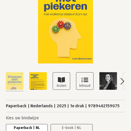
Paperback
Nederlands
2025
1e druk
9789462159075
Kies uw bindwijze
Paperback | NL
E-book | NL