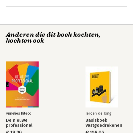
Andere boeken door Lotte
ego. Geschoold als econoom benadert 
Cloostermans
zij mentale gezondheid systematisch en 
met humor.
Anderen die dit boek kochten,
kochten ook
Stoppen met
piekeren
Annelies Riteco
Jeroen de Jong
Bekijk alle boeken
De nieuwe
Basisboek
professional
Vastgoedrekenen
€ 18,36
€ 158,05