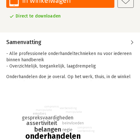
In winkelwagen
Direct te downloaden
Samenvatting
- Alle professionele onderhandeltechnieken nu voor iedereen
binnen handbereik
- Overzichtelijk, toegankelijk, laagdrempelig
Onderhandelen doe je overal. Op het werk, thuis, in de winkel
en in de kroeg. Met je baas, je partner, je kinderen en
wildvreemden. Je kunt er niet omheen.
Vakkundig onderhandelen is een combinatie van inhoud,
spelregels, machtsbalans, sfeer, psychologisch inzicht en
compromis
voorbereiding
manipulatie
techniek. Daarnaast kun je ook nog kiezen voor een
manipulatie
emoties
gespreksvaardigheden
onderhandelingsstrategie: samenwerken en begrip tonen of
assertiviteit
beïnvloeden
vechten.
belangen
compromis
regie
voorbereiding
onderhandelen
Hoe je het ook aanpakt, de kunst van goed onderhandelen is