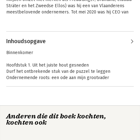
Sträter en het Zweedse Ellos) was hij een van Vlaanderens 
meestbelovende ondernemers. Tot mei 2020 was hij CEO van 
de groep. Dieter was ook 5 jaar lang de hoofdaandeelhouder 
van KV Mechelen.
Andere boeken door Dieter
Penninckx
Inhoudsopgave
Binnenkomer
Hoofdstuk 1. Uit het juiste hout gesneden
Durf het ontbrekende stuk van de puzzel te leggen
Ondernemende roots: een ode aan mijn grootvader
Blijf rechtstaan als anderen gaan zitten
Pak het moment en ga ervoor
Guerrillastrategie op weg naar een breed publiek
Bouw op wilskracht en motivatie
Blijf altijd zichtbaar, zeker tijdens een crisis
Anderen die dit boek kochten,
Durf te zeggen: ‘Cut the crap’
De man in de arena
kochten ook
Een crisisverhaal besteed je nooit uit
Ga even zitten als het echt niet meer gaat