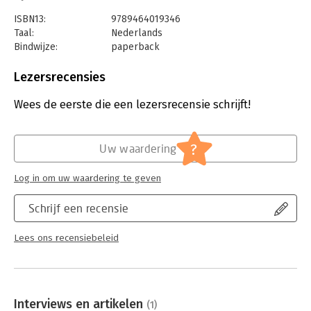
ISBN13:
9789464019346
Taal:
Nederlands
Bindwijze:
paperback
Aantal pagina's:
268
Uitgever:
Pelckmans
Lezersrecensies
Druk:
1
Verschijningsdatum:
13-12-2023
Wees de eerste die een lezersrecensie schrijft!
Hoofdrubriek:
Ondernemen
?
Uw waardering
Log in om uw waardering te geven
Schrijf een recensie
Lees ons recensiebeleid
Interviews en artikelen
(1)