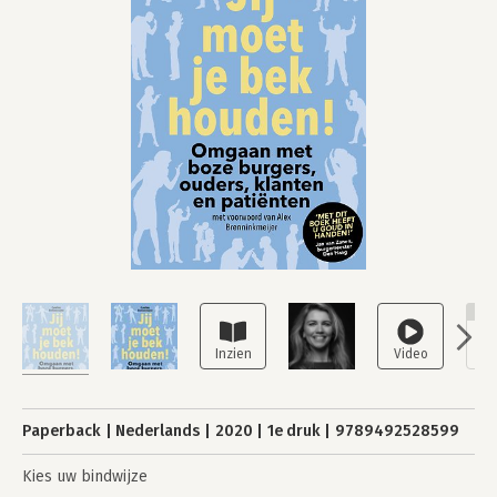
NI
Paperback
Nederlands
2020
1e druk
9789492528599
Kies uw bindwijze