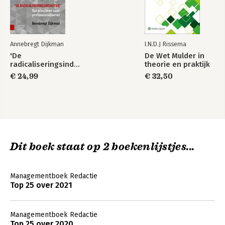
6.5 Rake vragen
6.6 Samenvatting en tips
Dankwoord
Annebregt Dijkman
I.N.D.J Rissema
Over de auteur
'De
De Wet Mulder in
Geraadpleegde bronnen
radicaliseringsindustrie'
theorie en praktijk
Colofon
€ 24,99
€ 32,50
Dit boek staat op 2 boekenlijstjes...
Managementboek Redactie
Top 25 over 2021
Managementboek Redactie
Top 25 over 2020