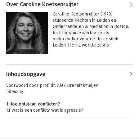
Over Caroline Koetsenruijter
Caroline Koetsenruijter (1979) 
studeerde Rechten in Leiden en 
Onderhandelen & Mediation in Boston. 
Na haar studie werkte ze als 
onderzoeker voor de Universiteit 
Leiden. Hierna werkte ze als 
bemiddelaar op de werkvloer bij het 
Ministerie van Justitie en Veiligheid. 
Andere boeken door Caroline
Vervolgens werd ze onderzoeker bij 
Koetsenruijter
het Nederlands Mediation Instituut.

Inhoudsopgave
Caroline was 15 jaar actief als mediator 
Voorwoord door prof. dr. Alex Brenninkmeijer
en vanaf 2007 is zij directeur van 
Inleiding
Instituut KCB. Caroline en haar team 
trainen bij meer dan 175 unieke 
1 Hoe ontstaan conflicten?
opdrachtgevers rondom 
1.1 Wat is een conflict? Wat is agressie?
agressiepreventie, conflicthantering en 
1.2 Bronnen van conflict
bemiddeling. 
1.3 Hoe voorkom je conflicten?
1.4 Komen conflicten vaker voor?
1.5 Wat is met ons aan de hand?