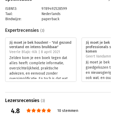
"Met dit boek heeft u goud in handen!" - Jan van Zanen,
burgemeester Den Haag
ISBN13:
9789492528599
Taal:
Nederlands
"Een mooi, goed boek dat wetenschappelijke inzichten op een
Bindwijze:
paperback
heldere manier voor de praktijk toegankelijk maakt." - Kees
Aantal pagina's:
224
van den Bos, hoogleraar Sociale Psychologie en hoogleraar
Uitgever:
S2 Uitgevers
Expertrecensies
Empirische Rechtswetenschap, Universiteit Utrecht
(3)
Druk:
1
"Geschreven met zo’n souplesse dat je als lezer niet in de
Verschijningsdatum:
23-12-2021
Jij moet je bek houden! - 'Vol gezond
Jij moet je bek ho
gaten hebt hoeveel ervaring je moet hebben om dit boek te
verstand en intens bruikbaar'
professionals sterk
kunnen schrijven." - André Verburg, staatsraad in de afdeling
Hoofdrubriek:
Algemeen management
komen
Veerle Blajic-Kik | 8 april 2021
bestuursrechtspraak van de Raad van State
Jongbloed:
Mediation / ADR
Geert Vandamme | 
Zelden kom je een boek tegen dat
Jij moet je bek h
alles heeft: complete informatie,
goedgekozen titel
overzichtelijkheid, praktische
en nieuwsgierig m
adviezen, en eenvoud zonder
ook wat, en qua l
oversimplificatie. En toch is dat wat
uitgave daar ook 
Caroline Koetsenruijter met Jij moet
kunstige voor- en
je bek houden! nagenoeg voor elkaar
kleurendruk binn
heeft gekregen.
gewichtig thema m
Lees verder
Lezersrecensies
(3)
Lees verder
4.8
10 stemmen