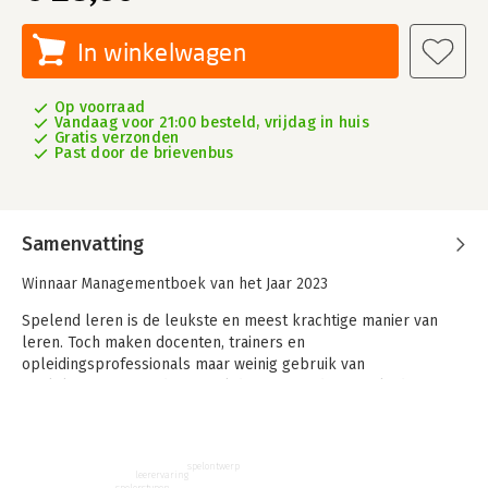
In winkelwagen
Op voorraad
Vandaag voor 21:00 besteld, vrijdag in huis
Gratis verzonden
Past door de brievenbus
Samenvatting
Winnaar Managementboek van het Jaar 2023
Spelend leren is de leukste en meest krachtige manier van
leren. Toch maken docenten, trainers en
opleidingsprofessionals maar weinig gebruik van
spelelementen. En dat terwijl de mensen die zij opleiden in
hun vrije tijd zoveel plezier beleven aan spelletjes op hun
mobiel, sportwedstrijden, bordspellen of escaperooms.
Dit boek laat je zien hoe je hoe je game-based learning
spelontwerp
leerervaring
spelerstypen