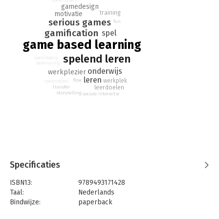
gemakkelijk kunt toepassen. In een complete training, een
gamedesign
opleidingsprogramma of in één enkele werkvorm. Voor meer
training
motivatie
fun, meer interactie en meer motivatie. Met een concreet
serious games
fun
stappenplan, inspirerende voorbeelden, theorieën en
gamification
spel
modellen.
game based learning
spelend leren
spelontwerp
leerervaring
onderwijs
werkplezier
leren
flow
werkplek
spelerstypen
transfer
leerdoelen
storytelling
sociale interactie
Specificaties
ISBN13:
9789493171428
Taal:
Nederlands
Bindwijze:
paperback
Aantal pagina's:
224