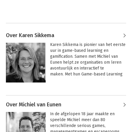
Over Karen Sikkema
Karen Sikkema is pionier van het eerste 
uur in game-based learning en 
gamification. Samen met Michiel van 
Eunen helpt ze organisaties om leren 
avontuurlijk en interactief te 
maken. Met hun Game-based Learning 
Design Wheel kun je gemakkelijk 
spelelementen meenemen in het 
ontwerp van elke training
Over Michiel van Eunen
In de afgelopen 18 jaar maakte en 
speelde Michiel meer dan 80 
verschillende serious games, 
managementgames en escaperooms 