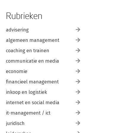
Voorbeeld 2 Culture Shock 193
Voorbeeld 3 Escaperoom ELIXIR 199
Rubrieken
Voorbeeld 4 Cold Case online 206
You win! 213
advisering
algemeen management
TIPS OM VERDER TE LEZEN, KIJKEN & SPELEN 215
BRONNEN 217
coaching en trainen
communicatie en media
economie
financieel management
inkoop en logistiek
internet en social media
it-management / ict
juridisch