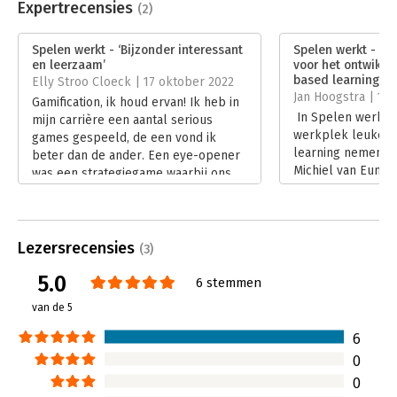
Uitgever:
BigBusiness Publishers
Expertrecensies
(2)
Druk:
1
Verschijningsdatum:
1-7-2022
Spelen werkt - ‘Bijzonder interessant
Spelen werkt - ‘G
en leerzaam’
voor het ontwikk
Hoofdrubriek:
Personeelsmanagement
based learning’
Elly Stroo Cloeck | 17 oktober 2022
Jan Hoogstra | 14
Gamification, ik houd ervan! Ik heb in
In Spelen werkt -
mijn carrière een aantal serious
werkplek leuker
games gespeeld, de een vond ik
learning nemen K
beter dan de ander. Een eye-opener
Michiel van Eunen
was een strategiegame waarbij ons
mee in het proces
groepje (risicomanagers) al heel snel
leergame op te z
failliet was. En dat lag vast niet aan
Lees verder
de game… Het leuke boek ‘Spelen
werkt’ van Karen Sikkema en Michiel
Lezersrecensies
(3)
van Eunen, beschrijft alle ins-and-
5.0
outs van het ontwikkelen van zo’n
6 stemmen
game en de onderliggende
van de 5
psychologie. Het is bijna net zo
leerzaam als een spel …
6
Lees verder
0
0