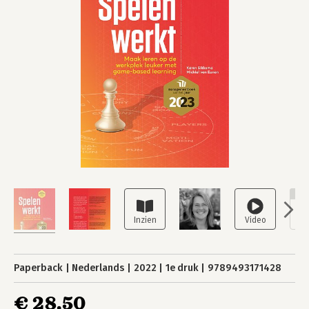
NI
Paperback
Nederlands
2022
1e druk
9789493171428
€ 28,50