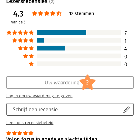
Lezersrecensies
(2)
we onze mentale 
4.3
verbeteren.
12 stemmen
Lees verder
van de 5
7
1
4
0
0
?
Uw waardering
Log in om uw waardering te geven
Schrijf een recensie
Lees ons recensiebeleid
Volop focus in goede en slechte tijden