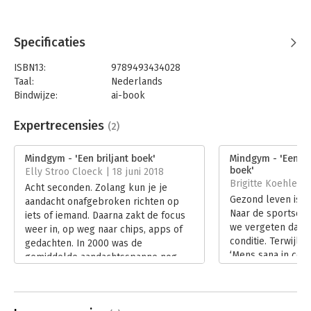
Specificaties
ISBN13:
9789493434028
Taal:
Nederlands
Bindwijze:
ai-book
Beveiliging:
none
Uitgever:
Maven Publishing
Expertrecensies
(2)
Hoofdrubriek:
Persoonlijke effectiviteit
Mindgym - 'Een briljant boek'
Mindgym - 'Een b
boek'
Elly Stroo Cloeck | 18 juni 2018
Brigitte Koehler | 
Acht seconden. Zolang kun je je
Gezond leven is in
aandacht onafgebroken richten op
Naar de sportschoo
iets of iemand. Daarna zakt de focus
we vergeten daarb
weer in, op weg naar chips, apps of
conditie. Terwijl
gedachten. In 2000 was de
‘Mens sana in cor
gemiddelde aandachtsspanne nog
‘een gezonde gees
twaalf seconden.
lichaam’ niet voor
Lees verder
bestaat. In zijn b
Wouter de Jong on