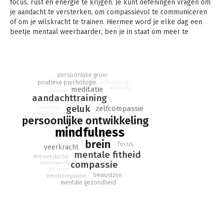
focus, rust én energie te krijgen. Je kunt oefeningen vragen om
je aandacht te versterken, om compassievol te communiceren
of om je wilskracht te trainen. Hiermee word je elke dag een
beetje mentaal weerbaarder, ben je in staat om meer te
genieten van de mooie momenten en kom je beter in je vel te
zitten. Gebaseerd op Mindgym: Sportschool voor je geest.
persoonlijke groei
positieve psychologie
zelfbeheersing
meditatie
altruïsme
positiviteit
aandachttraining
geluk
zelfcompassie
altruïsme
zelfbeheersing
persoonlijke ontwikkeling
mindfulness
brein
focus
veerkracht
mentale fitheid
stressreductie
compassie
breintraining
positiviteit
bewustzijn
emotieregulatie
mentale gezondheid