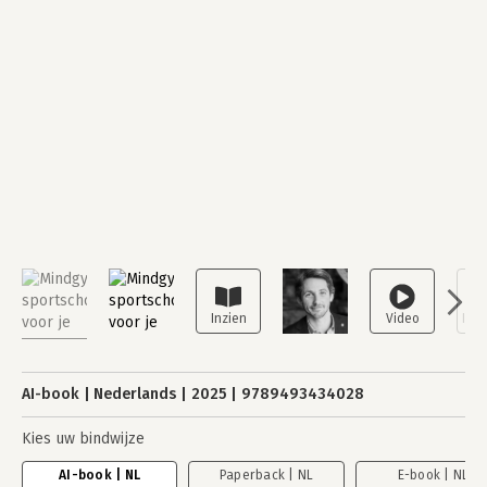
AI-book
Nederlands
2025
9789493434028
Kies uw bindwijze
AI-book | NL
Paperback | NL
E-book | NL