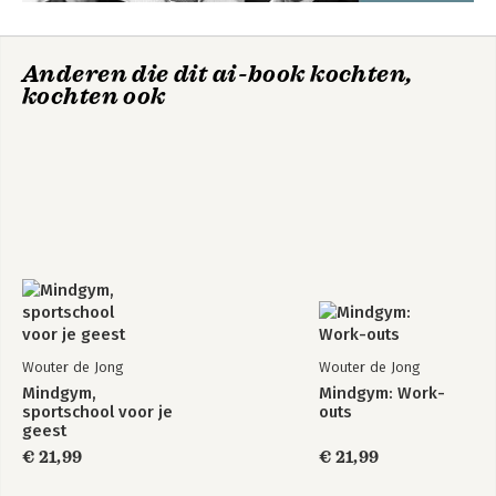
Superkrachten voor
Mindgym Journal
Anderen die dit ai-book kochten,
je hoofd
kochten ook
Bekijk alle boeken
Wouter de Jong
Wouter de Jong
Mindgym,
Mindgym: Work-
sportschool voor je
outs
geest
€ 21,99
€ 21,99