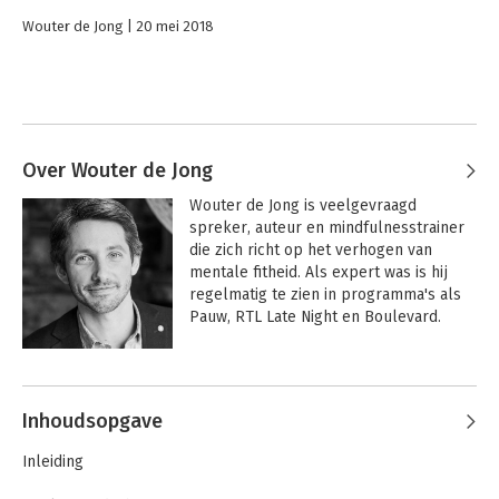
Wouter de Jong
20 mei 2018
Over Wouter de Jong
Wouter de Jong is veelgevraagd 
spreker, auteur en mindfulnesstrainer 
die zich richt op het verhogen van 
mentale fitheid. Als expert was is hij 
regelmatig te zien in programma's als 
Pauw, RTL Late Night en Boulevard.

Zijn bestseller 
Mindgym: Sportschool 
Andere boeken door Wouter de
voor je geest
 verscheen in 2018, 
Jong
gevolgd door 
Mindgym Work-outs
 in 
Inhoudsopgave
2019. Eind 2019 kwam zijn 
superpopulaire kinderboek 
Inleiding
Superkrachten voor je hoofd 
uit, dat in 
2020 een speciale editie kreeg samen 