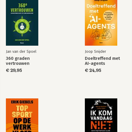
Word jij gezien door de ander en wordt er naar je geluisterd?
beïnvloeden.

Bekijk alle boeken
5.4 Eerlijkheid & rechtvaardigheid 50
Ervaar je eerlijk gedrag bij de ander? Vind je de ander
In een wereld die steeds complexer en 
rechtvaardig?
onvoorspelbaarder wordt, is 
leiderschap van cruciaal belang. De 
6 Consistent gedrag 55
uitdagingen van deze tijd vereisen 
Intro (Wat is er nodig om je consistent te gedragen?)
daarom een nieuwe zienswijze om 
6.1 Congruentie 57
strategische keuzes te kunnen maken. 
Doet de ander wat hij zegt?
Jan van der Spoel
Joop Snijder
360º Vertrouwen kan dienen als moreel 
6.2 Verantwoordelijkheid 58
kompas voor deze keuzes.

360 graden
Doeltreffend met
Neemt de ander verantwoordelijkheid voor zijn acties of
vertrouwen
AI-agents
gedrag?
Een grote mate van vertrouwen werkt 
€ 29,95
€ 24,95
6.3 Helderheid 60
als een smeermiddel in organisaties: 
Begrijp je wat de ander zegt of bedoelt?
alles werkt met minder wrijving, met 
6.4 Verwachtingspatronen 61
meer gemak, betere resultaten en een 
Voldoet het gedrag van de ander aan je verwachtingen?
hogere tevredenheid. Grip op 
vertrouwen is een routekaart naar 
7 Systemen 65
prettiger samenwerken, betere 
Intro (Hoe beïnvloeden systemen je gevoel van vertrouwen?)
resultaten en meer werkplezier.
7.1 Afspraken & procedures 68
Hoe hebben afspraken of procedures invloed op de mate van
vertrouwen?
7.2 Patronen 70