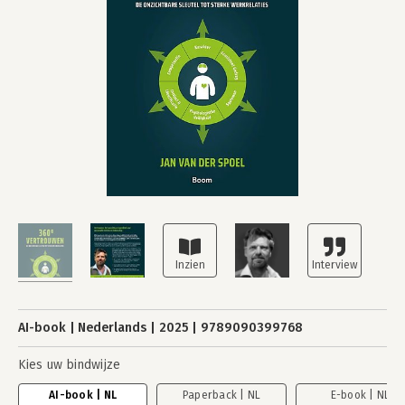
AI-book
Nederlands
2025
9789090399768
Kies uw bindwijze
AI-book | NL
Paperback | NL
E-book | NL