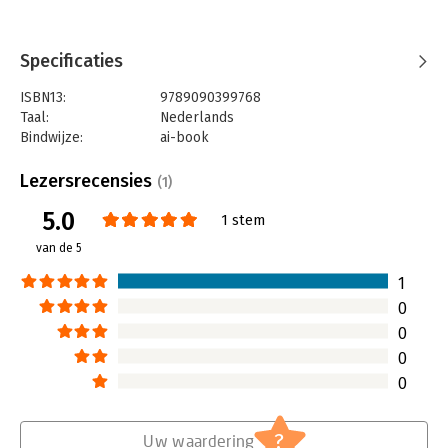
beter te begrijpen, er snel acties aan te verbinden en
vertrouwen te vergroten.
Specificaties
ISBN13:
9789090399768
Taal:
Nederlands
Bindwijze:
ai-book
Beveiliging:
none
Uitgever:
Boom
Lezersrecensies
(1)
Hoofdrubriek:
Algemeen management
5.0
1 stem
van de 5
1
0
0
0
0
?
Uw waardering