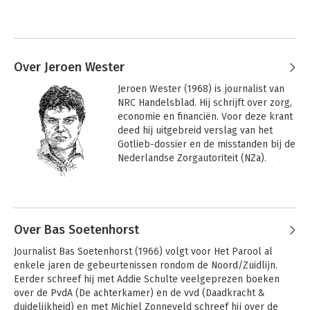
Over Jeroen Wester
Jeroen Wester (1968) is journalist van 
NRC Handelsblad. Hij schrijft over zorg, 
economie en financiën. Voor deze krant 
deed hij uitgebreid verslag van het 
Gotlieb-dossier en de misstanden bij de 
Nederlandse Zorgautoriteit (NZa).

Eerder schreef hij onder meer “Help, 
we worden 
Andere boeken door Jeroen Wester
overgenomen”(Prometheus), over de 
meest voorkomende trucs die 
bedrijvenhandelaren (private equity) 
Over Bas Soetenhorst
toepassen bij overnames.

Journalist Bas Soetenhorst (1966) volgt voor Het Parool al 
Hij won voor zijn publicaties over het 
enkele jaren de gebeurtenissen rondom de Noord/Zuidlijn. 
boekhoudschandaal van Ahold samen 
Eerder schreef hij met Addie Schulte veelgeprezen boeken 
met Joost Oranje in 2004 de NDP-prijs 
over de PvdA (De achterkamer) en de vvd (Daadkracht & 
voor dagbladjournalistiek 
duidelijkheid) en met Michiel Zonneveld schreef hij over de 