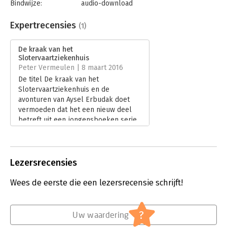
Bindwijze:
audio-download
Beveiliging:
none
Bestandsformaat:
mp3
Expertrecensies
(1)
Uitgever:
Uitgeverij Bard
Hoofdrubriek:
Algemeen management
De kraak van het
Slotervaartziekenhuis
Peter Vermeulen | 8 maart 2016
De titel De kraak van het
Slotervaartziekenhuis en de
avonturen van Aysel Erbudak doet
vermoeden dat het een nieuw deel
betreft uit een jongensboeken serie.
‘De kraak' is echter een reconstructie
van de periode dat Aysel Erbudak
bestuursvoorzitter was van het
Slotervaartziekenhuis.
Lezersrecensies
Machtsmisbruik, zelfverrijking,
overspel en verborgen
Wees de eerste die een lezersrecensie schrijft!
heroïnewinsten. Dit beeld schetsen
auteurs Bas Soetenhorst en Jeroen
Wester namelijk over deze
?
Uw waardering
veelbesproken periode.