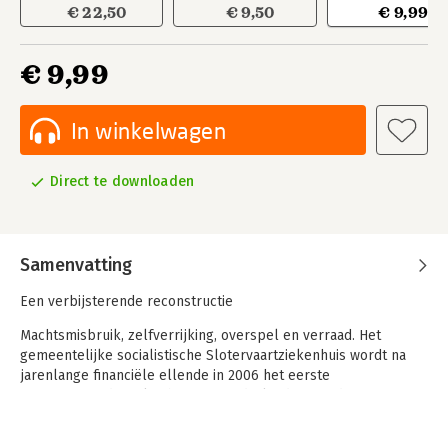
€ 22,50
€ 9,50
€ 9,99
€ 9,99
In winkelwagen
Direct te downloaden
Samenvatting
Een verbijsterende reconstructie
Machtsmisbruik, zelfverrijking, overspel en verraad. Het
gemeentelijke socialistische Slotervaartziekenhuis wordt na
jarenlange financiële ellende in 2006 het eerste
geprivatiseerde ziekenhuis van Nederland. Vanaf dat moment is
het een bv met als eigenaar Jan Schram, een mysterieuze,
mensenschuwe grondspeculant. Zijn zakenpartner Aysel