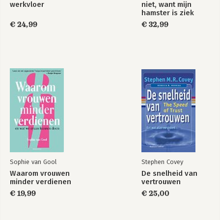
Bekijk alle boeken
werkvloer
niet, want mijn
hamster is ziek
€ 24,99
€ 32,99
Sophie van Gool
Stephen Covey
Waarom vrouwen
De snelheid van
minder verdienen
vertrouwen
€ 19,99
€ 25,00