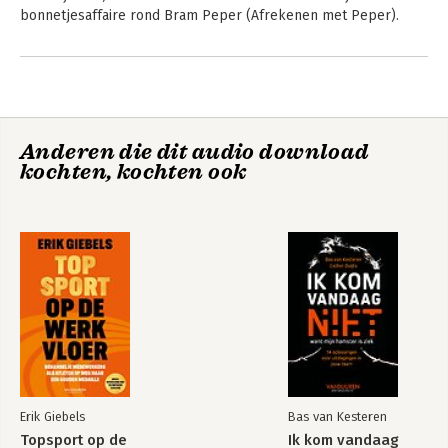
(tegenwoordig De Tegel) en de Loep 
bonnetjesaffaire rond Bram Peper (Afrekenen met Peper).
2004, de Prijs voor 
Onderzoeksjournalistiek.
Andere boeken door Bas
Soetenhorst
De kraak van het
De kraak van het
Slotervaartziekenhuis
Slotervaartziekenhuis
Anderen die dit audio download
kochten, kochten ook
Bekijk alle boeken
De kraak van het
De kraak van het
Slotervaartziekenhuis
Slotervaartziekenhuis
Erik Giebels
Bas van Kesteren
Topsport op de
Ik kom vandaag