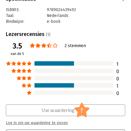
ISBN13:
9789024439492
Taal:
Nederlands
Bindwijze:
e-book
Beveiliging:
watermerk
Bestandsformaat:
epub
Lezersrecensies
(1)
Aantal pagina's:
544
3.5
Uitgever:
Boom
2 stemmen
Druk:
1
van de 5
Verschijningsdatum:
1-10-2021
1
Hoofdrubriek:
Personeelsmanagement
0
0
1
0
?
Uw waardering
Log in om uw waardering te geven