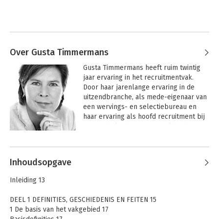
Over Gusta Timmermans
Gusta Timmermans heeft ruim twintig 
jaar ervaring in het recruitmentvak. 
Door haar jarenlange ervaring in de 
uitzendbranche, als mede-eigenaar van 
een wervings- en selectiebureau en 
haar ervaring als hoofd recruitment bij 
ING Nederland en ING wereldwijd heeft 
ze zich ontwikkeld tot een expert op 
Andere boeken door Gusta
haar vakgebied.

Timmermans
Inhoudsopgave
 Gusta is voorzitter van Recruiters 
United, het onafhankelijke netwerk voor 
Inleiding 13
recruitment- en 
arbeidsmarktprofessionals in 
DEEL 1 DEFINITIES, GESCHIEDENIS EN FEITEN 15
Nederland.

1 De basis van het vakgebied 17