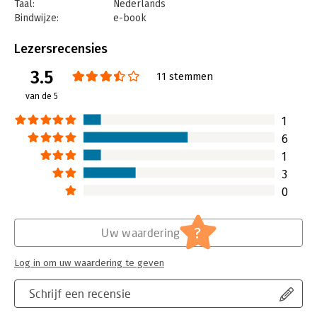
Taal:
Nederlands
Bindwijze:
e-book
Beveiliging:
watermerk
Bestandsformaat:
epub
Lezersrecensies
Aantal pagina's:
192
3.5
Uitgever:
Boom
11 stemmen
Druk:
2
van de 5
Verschijningsdatum:
5-5-2011
1
Hoofdrubriek:
Projectmanagement
6
Serie:
Praktijkgidsen voor manager en
1
ondernemer
3
0
?
Uw waardering
Log in om uw waardering te geven
Schrijf een recensie