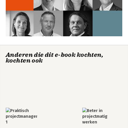
Bekijk alle boeken
Praktisch
projectmanagement
1
Anderen die dit e-book kochten,
kochten ook
Bekijk alle boeken