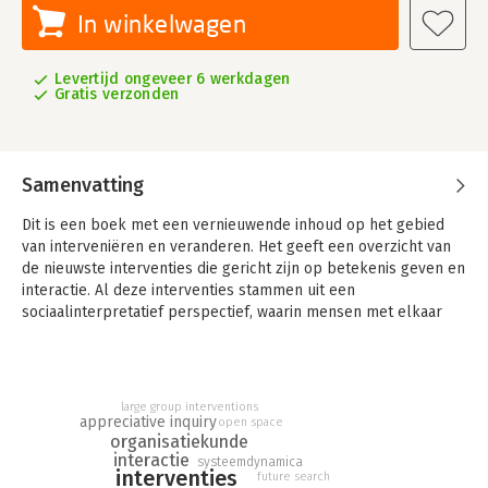
In winkelwagen
Levertijd ongeveer 6 werkdagen
Gratis verzonden
Samenvatting
Dit is een boek met een vernieuwende inhoud op het gebied
van interveniëren en veranderen. Het geeft een overzicht van
de nieuwste interventies die gericht zijn op betekenis geven en
interactie. Al deze interventies stammen uit een
sociaalinterpretatief perspectief, waarin mensen met elkaar
situaties duiden, visies en betekenis ontwikkelen, tot actie en
handelen komen en zo vernieuwingen tot stand brengen.
In dit boek wordt een overzicht gegeven van de wortels en
large group interventions
basisprincipes die ten grondslag liggen aan deze interventies.
appreciative inquiry
open space
De kern van het boek bestaat uit achttien concrete
organisatiekunde
interventiebeschrijvingen. In deze beschrijvingen wordt
interactie
systeemdynamica
interventies
future search
ingegaan op de achtergronden van deze interventies, de