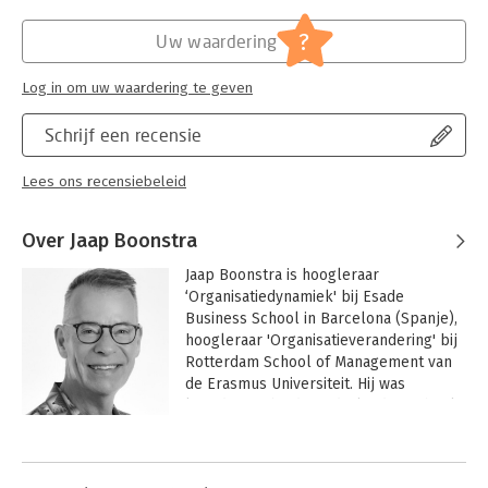
Termeer, André Wierdsma, Kilian Bennebroek Gravenhorst,
Henk van de Graaf, Julien Haffmans, Mathieu Weggeman, Irene
?
Uw waardering
Lammers, Jac Geurts, Jurriaan Altena, Bart Geluk.
Log in om uw waardering te geven
Schrijf een recensie
Lees ons recensiebeleid
Over Jaap Boonstra
Jaap Boonstra is hoogleraar 
‘Organisatiedynamiek' bij Esade 
Business School in Barcelona (Spanje), 
hoogleraar 'Organisatieverandering' bij 
Rotterdam School of Management van 
de Erasmus Universiteit. Hij was 
kerndocent bij de Nederlandse School 
voor Openbaar Bestuur (NSOB). Eerder 
Andere boeken door Jaap Boonstra
was hij hoogleraar aan de Universiteit 
van Amsterdam en Rector van Sioo, 