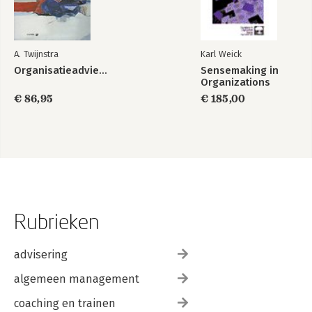
De esthetiek van werkprocessen in organisaties
Kritische reflectie en vooruitblik
19. Interventie door interactie
A. Twijnstra
Karl Weick
Een vergelijkende beschouwing
Organisatieadvieswerk
Sensemaking in
Organizations
Abstracts
€ 86,95
€ 185,00
Auteurs
Rubrieken
advisering
algemeen management
coaching en trainen